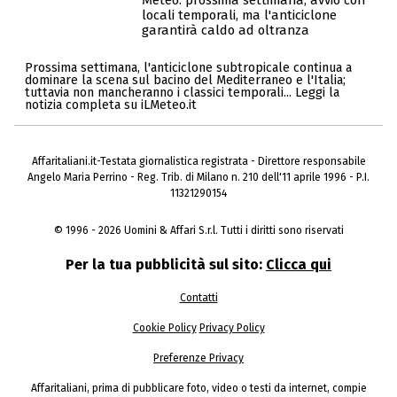
Meteo: prossima settimana, avvio con
locali temporali, ma l'anticiclone
garantirà caldo ad oltranza
Prossima settimana, l'anticiclone subtropicale continua a
dominare la scena sul bacino del Mediterraneo e l'Italia;
tuttavia non mancheranno i classici temporali... Leggi la
notizia completa su iLMeteo.it
Affaritaliani.it-Testata giornalistica registrata - Direttore responsabile
Angelo Maria Perrino - Reg. Trib. di Milano n. 210 dell'11 aprile 1996 - P.I.
11321290154
© 1996 - 2026 Uomini & Affari S.r.l. Tutti i diritti sono riservati
Per la tua pubblicità sul sito:
Clicca qui
Contatti
Cookie Policy
Privacy Policy
Preferenze Privacy
Affaritaliani, prima di pubblicare foto, video o testi da internet, compie