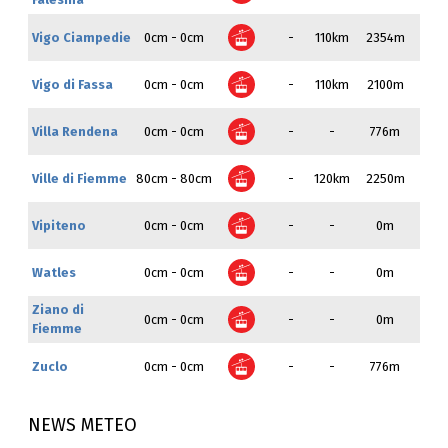
Vigo Ciampedie
0cm - 0cm
-
110km
2354m
Vigo di Fassa
0cm - 0cm
-
110km
2100m
Villa Rendena
0cm - 0cm
-
-
776m
Ville di Fiemme
80cm - 80cm
-
120km
2250m
Vipiteno
0cm - 0cm
-
-
0m
Watles
0cm - 0cm
-
-
0m
Ziano di
0cm - 0cm
-
-
0m
Fiemme
Zuclo
0cm - 0cm
-
-
776m
NEWS METEO