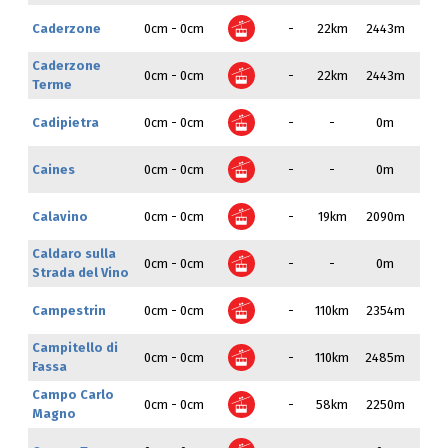
Caderzone
0cm - 0cm
-
22km
2443m
Caderzone
0cm - 0cm
-
22km
2443m
Terme
Cadipietra
0cm - 0cm
-
-
0m
Caines
0cm - 0cm
-
-
0m
Calavino
0cm - 0cm
-
19km
2090m
Caldaro sulla
0cm - 0cm
-
-
0m
Strada del Vino
Campestrin
0cm - 0cm
-
110km
2354m
Campitello di
0cm - 0cm
-
110km
2485m
Fassa
Campo Carlo
0cm - 0cm
-
58km
2250m
Magno