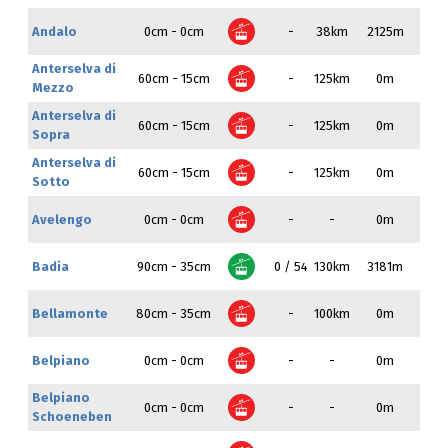
Andalo
0cm - 0cm
-
38km
2125m
Anterselva di
60cm - 15cm
-
125km
0m
Mezzo
Anterselva di
60cm - 15cm
-
125km
0m
Sopra
Anterselva di
60cm - 15cm
-
125km
0m
Sotto
Avelengo
0cm - 0cm
-
-
0m
Badia
90cm - 35cm
0 / 54
130km
3181m
Bellamonte
80cm - 35cm
-
100km
0m
Belpiano
0cm - 0cm
-
-
0m
Belpiano
0cm - 0cm
-
-
0m
Schoeneben