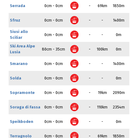
Serrada
0cm - 0cm
-
69km
1850m
Sfruz
0cm - 0cm
-
-
1400m
Siusi allo
0cm - 0cm
-
-
0m
Sciliar
Ski Area Alpe
80cm - 35cm
-
100km
0m
Lusia
Smarano
0cm - 0cm
-
-
1400m
Solda
0cm - 0cm
-
-
0m
Sopramonte
0cm - 0cm
-
19km
2090m
Soraga di Fassa
0cm - 0cm
-
110km
2354m
Speikboden
0cm - 0cm
-
-
0m
Terragnolo
0cm - 0cm
-
69km
1850m