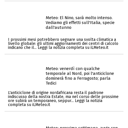
Meteo: El Nino, sarà molto intenso.
Vediamo gli effetti sull'Italia, specie
dall'autunno
I prossimi mesi potrebbero segnare una svolta climatica a
livello globale: gli ultimi aggiornamenti dei centri di calcolo
indicano che il... Leggi la notizia completa su iLMeteo.it
Meteo: venerdì con qualche
temporale al Nord, poi l'anticiclone
dominerà fino a Ferragosto; parla
Tedici
L'anticiclone di origine nordafricana resta il padrone
indiscusso della nostra Estate, ma nel corso delle prossime
ore subirà un temporaneo, seppur... Leggi la notizia
completa su iLMeteo.it