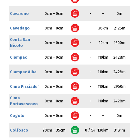
Cavareno
0cm - 0cm
-
-
0m
Cavedago
0cm - 0cm
-
38km
2125m
Centa San
0cm - 0cm
-
29km
1600m
Nicolò
Ciampac
0cm - 0cm
-
110km
2428m
Ciampac Alba
0cm - 0cm
-
110km
2428m
Cima Pisciadu'
0cm - 0cm
-
110km
2950m
Cima
0cm - 0cm
-
110km
2428m
Portavescovo
Cogolo
0cm - 0cm
-
-
0m
Colfosco
90cm - 35cm
0 / 54
130km
3181m