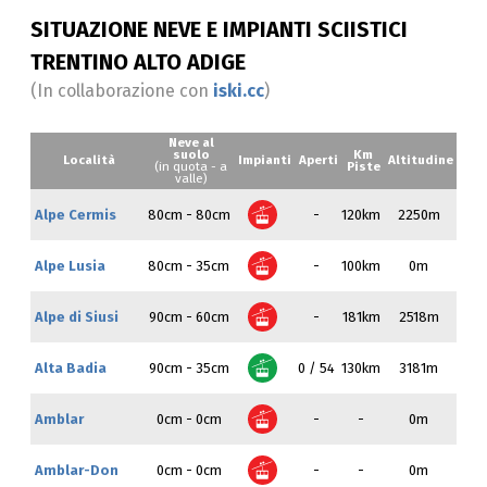
SITUAZIONE NEVE E IMPIANTI SCIISTICI
TRENTINO ALTO ADIGE
(In collaborazione con
iski.cc
)
Neve al
suolo
Km
Località
Impianti
Aperti
Altitudine
(in quota - a
Piste
valle)
Alpe Cermis
80cm - 80cm
-
120km
2250m
Alpe Lusia
80cm - 35cm
-
100km
0m
Alpe di Siusi
90cm - 60cm
-
181km
2518m
Alta Badia
90cm - 35cm
0 / 54
130km
3181m
Amblar
0cm - 0cm
-
-
0m
Amblar-Don
0cm - 0cm
-
-
0m