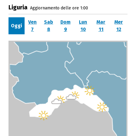
Liguria
Aggiornamento delle ore 1:00
Ven
Sab
Dom
Lun
Mar
Mer
Oggi
7
8
9
10
11
12