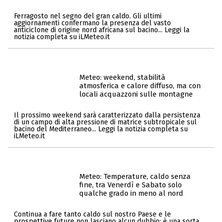
Ferragosto nel segno del gran caldo. Gli ultimi
aggiornamenti confermano la presenza del vasto
anticiclone di origine nord africana sul bacino... Leggi la
notizia completa su iLMeteo.it
Meteo: weekend, stabilità
atmosferica e calore diffuso, ma con
locali acquazzoni sulle montagne
Il prossimo weekend sarà caratterizzato dalla persistenza
di un campo di alta pressione di matrice subtropicale sul
bacino del Mediterraneo... Leggi la notizia completa su
iLMeteo.it
Meteo: Temperature, caldo senza
fine, tra Venerdì e Sabato solo
qualche grado in meno al nord
Continua a fare tanto caldo sul nostro Paese e le
prospettive future non lasciano alcun dubbio: è una sorta