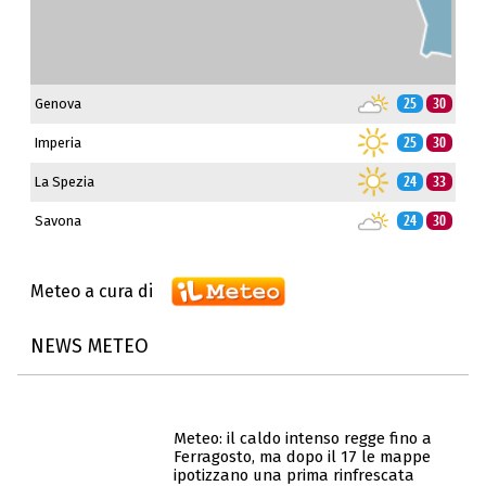
Genova
25
30
Imperia
25
30
La Spezia
24
33
Savona
24
30
Meteo a cura di
NEWS METEO
Meteo: il caldo intenso regge fino a
Ferragosto, ma dopo il 17 le mappe
ipotizzano una prima rinfrescata