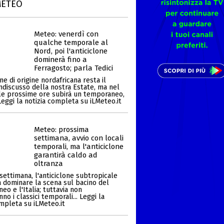
METEO
Meteo: venerdì con
qualche temporale al
Nord, poi l'anticiclone
dominerà fino a
Ferragosto; parla Tedici
one di origine nordafricana resta il
ndiscusso della nostra Estate, ma nel
le prossime ore subirà un temporaneo,
Leggi la notizia completa su iLMeteo.it
Meteo: prossima
settimana, avvio con locali
temporali, ma l'anticiclone
garantirà caldo ad
oltranza
settimana, l'anticiclone subtropicale
a dominare la scena sul bacino del
eo e l'Italia; tuttavia non
o i classici temporali... Leggi la
ompleta su iLMeteo.it