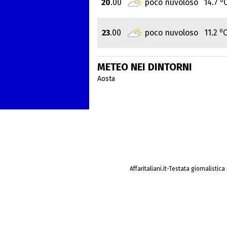
20
.00
poco nuvoloso
14.7
o
23
.00
poco nuvoloso
11.2
METEO NEI DINTORNI
Aosta
Affaritaliani.it-Testata giornalistic