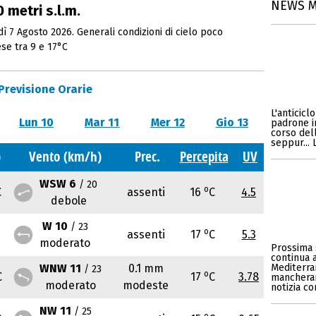
NEWS 
 metri s.l.m.
 7 Agosto 2026. Generali condizioni di cielo poco
se tra 9 e 17°C
Previsione Orarie
L'anticicl
Lun 10
Mar 11
Mer 12
Gio 13
padrone i
corso del
seppur... 
)
Vento (km/h)
Prec.
Percepita
UV
WSW 6
/ 20
o
C
assenti
16
C
4.5
debole
W 10
/ 23
o
assenti
17
C
5.3
moderato
Prossima 
continua 
WNW 11
0.1 mm
Mediterran
/ 23
o
C
17
C
3.78
mancherann
moderato
modeste
notizia c
NW 11
/ 25
o