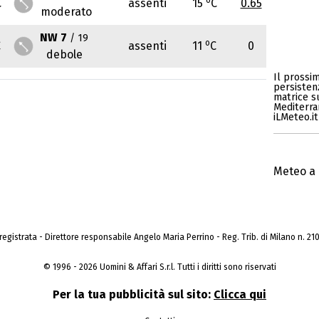
C
assenti
15
C
0.65
moderato
NW 7
/ 19
o
C
assenti
11
C
0
debole
Il prossi
persisten
matrice s
Mediterran
iLMeteo.it
Meteo a 
a registrata - Direttore responsabile Angelo Maria Perrino - Reg. Trib. di Milano n. 210 
© 1996 - 2026 Uomini & Affari S.r.l. Tutti i diritti sono riservati
Per la tua pubblicità sul sito:
Clicca qui