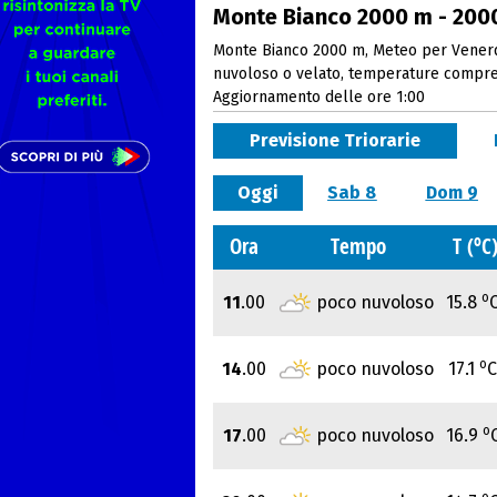
Monte Bianco 2000 m - 2000
Monte Bianco 2000 m, Meteo per Venerdì
nuvoloso o velato, temperature compre
Aggiornamento delle ore 1:00
Previsione Triorarie
Oggi
Sab 8
Dom 9
o
Ora
Tempo
T (
C
o
11
.00
poco nuvoloso
15.8
o
14
.00
poco nuvoloso
17.1
C
o
17
.00
poco nuvoloso
16.9
o