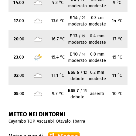
o
o
14
.00
9.3
C
9
C
moderato
modeste
E 14
0.3 cm
/ 21
o
o
17
.00
13.6
C
14
C
moderato
modeste
E 13
0.4 mm
/ 19
o
o
20
.00
16.7
C
17
C
moderato
modeste
E 10
0.8 mm
/ 14
o
o
23
.00
15.4
C
15
C
moderato
modeste
ESE 6
0.2 mm
/ 12
o
o
02
.00
11.1
C
11
C
debole
modeste
ESE 7
/ 15
o
o
05
.00
9.7
C
assenti
10
C
debole
METEO NEI DINTORNI
Cayambo TOP
,
Ascazubi
,
Otavalo
,
Ibarra