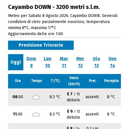
Cayambo DOWN - 3200 metri s.l.m.
Meteo per Sabato 8 Agosto 2026, Cayambo DOWN. Generali
condizioni di cielo parzialmente nuvoloso, temperatura
minima 8°C, massima 17°C
Aggiornamento delle ore 1:00
Previsione Triorarie
Dom
Lun
Mar
Mer
Gio
Ven
Oggi
9
10
11
12
13
14
Vento
o
Ora
Tempo
T (
C)
Prec.
Percepita
(km/h)
E 7
/ 15
o
o
08
.00
8.3
C
assenti
8
C
debole
E 6
/ 12
o
o
11
.00
8.3
C
assenti
8
C
debole
E 8
0.2 cm
/ 14