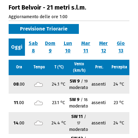
Fort Belvoir - 21 metri s.l.m.
Aggiornamento delle ore 1:00
Previsione Triorarie
Sab
Dom
Lun
Mar
Mer
Gio
Oggi
8
9
10
11
12
13
Vento
o
Ora
Tempo
T (
C)
Prec.
Percepita
(km/h)
SW 9
/ 19
o
o
08
.00
24.1
C
assenti
24
C
moderato
SW 9
/ 18
o
o
11
.00
23.1
C
assenti
23
C
moderato
SW 11
/
o
o
14
.00
24.4
C
assenti
24
C
17
moderato