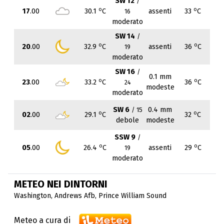
SW 12
/
o
o
17
.00
30.1
C
assenti
33
C
16
moderato
SW 14
/
o
o
20
.00
32.9
C
assenti
36
C
19
moderato
SW 16
/
0.1 mm
o
o
23
.00
33.2
C
36
C
24
modeste
moderato
SW 6
0.4 mm
/ 15
o
o
02
.00
29.1
C
32
C
debole
modeste
SSW 9
/
o
o
05
.00
26.4
C
assenti
29
C
19
moderato
METEO NEI DINTORNI
Washington
,
Andrews Afb
,
Prince William Sound
Meteo a cura di