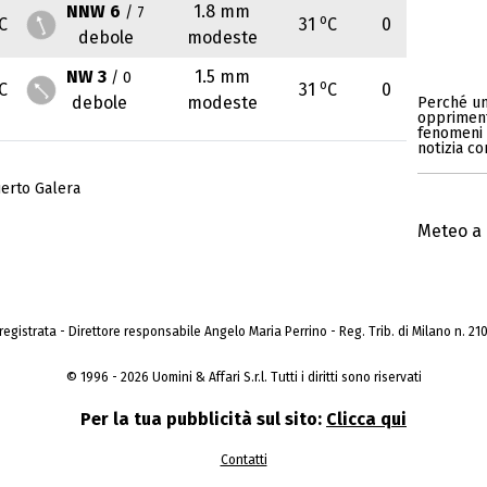
NNW 6
1.8 mm
/ 7
o
C
31
C
0
debole
modeste
NW 3
1.5 mm
/ 0
o
C
31
C
0
debole
modeste
Perché un
opprimente
fenomeni v
notizia c
erto Galera
Meteo a 
a registrata - Direttore responsabile Angelo Maria Perrino - Reg. Trib. di Milano n. 210 
© 1996 - 2026 Uomini & Affari S.r.l. Tutti i diritti sono riservati
Per la tua pubblicità sul sito:
Clicca qui
Contatti