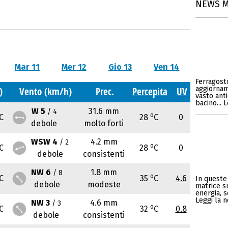
NEWS 
Mar 11
Mer 12
Gio 13
Ven 14
Ferragosto
aggiornam
)
Vento (km/h)
Prec.
Percepita
UV
vasto anti
bacino... 
W 5
31.6 mm
/ 4
o
C
28
C
0
debole
molto forti
WSW 4
4.2 mm
/ 2
o
C
28
C
0
debole
consistenti
NW 6
1.8 mm
/ 8
o
C
35
C
4.6
In queste 
debole
modeste
matrice s
energia, s
Leggi la n
NW 3
4.6 mm
/ 3
o
C
32
C
0.8
debole
consistenti