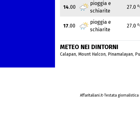
pioggia e
o
14
.00
27.0
schiarite
pioggia e
o
17
.00
27.0
schiarite
METEO NEI DINTORNI
Calapan
,
Mount Halcon
,
Pinamalayan
,
Pu
Affaritaliani.it-Testata giornalistic