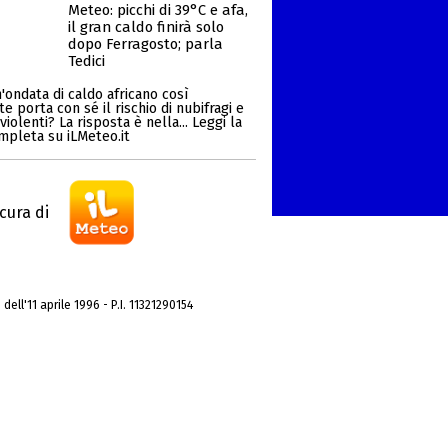
Meteo: picchi di 39°C e afa,
il gran caldo finirà solo
dopo Ferragosto; parla
Tedici
'ondata di caldo africano così
 porta con sé il rischio di nubifragi e
iolenti? La risposta è nella... Leggi la
ompleta su iLMeteo.it
cura di
dell'11 aprile 1996 - P.I. 11321290154