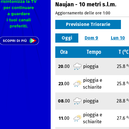
Naujan - 10 metri s.l.m.
Aggiornamento delle ore 1:00
Previsione Triorarie
Oggi
Dom 9
Lun 10
o
Ora
Tempo
T (
C
o
20
.00
pioggia
25.8
pioggia e
o
23
.00
25.8
schiarite
o
08
.00
pioggia
28.8
pioggia e
o
11
.00
27.6
schiarite