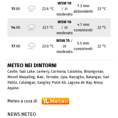
WSW 18
7.3 mm
o
o
11
.00
22.6
C
23
C
/ 31
abbondanti
moderato
WSW 16
4.1 mm
o
o
14
.00
22.1
C
22
C
/ 30
consistenti
moderato
WSW 15
/
5.3 mm
o
o
17
.00
22.0
C
22
C
28
consistenti
moderato
METEO NEI DINTORNI
Cavite
,
Taal Lake
,
Lemery
,
Carmona
,
Calamba
,
Binangonan
,
Mount Maquiling
,
Naic
,
Ternate
,
Lipa
,
Nasugbu
,
Batangas
,
San
Pablo
,
Calatagan
,
Sangley Point Ab
,
Laguna de Bay
,
Ninoy
Aquino
Meteo a cura di
NEWS METEO