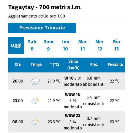
Tagaytay - 700 metri s.l.m.
Aggiornamento delle ore 1:00
Previsione Triorarie
Sab
Dom
Lun
Mar
Mer
Gio
Oggi
8
9
10
11
12
13
Vento
o
Ora
Tempo
T (
C)
Prec.
Percepita
(km/h)
W 18
6.8 mm
/ 31
o
o
20
.00
21.9
C
22
C
moderato
abbondanti
WSW 16
5.4 mm
o
o
23
.00
21.9
C
22
C
/ 29
consistenti
moderato
WSW 23
3.7 mm
o
o
08
.00
23.3
C
23
C
/ 34
consistenti
moderato