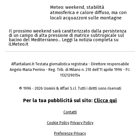
Meteo: weekend, stabilità
atmosferica e calore diffuso, ma con
locali acquazzoni sulle montagne
Il prossimo weekend sarà caratterizzato dalla persistenza
di un campo di alta pressione di matrice subtropicale sul
bacino del Mediterraneo... Leggi la notizia completa su
iLMeteo.it
Affaritaliani.it-Testata giornalistica registrata - Direttore responsabile
Angelo Maria Perrino - Reg. Trib. di Milano n. 210 dell'11 aprile 1996 - P.I.
11321290154
© 1996 - 2026 Uomini & Affari S.r.l. Tutti i diritti sono riservati
Per la tua pubblicità sul sito:
Clicca qui
Contatti
Cookie Policy
Privacy Policy
Preferenze Privacy