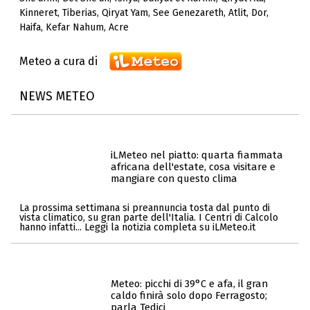
Kinneret
,
Tiberias
,
Qiryat Yam
,
See Genezareth
,
Atlit
,
Dor
,
Haifa
,
Kefar Nahum
,
Acre
Meteo a cura di
NEWS METEO
iLMeteo nel piatto: quarta fiammata
africana dell'estate, cosa visitare e
mangiare con questo clima
La prossima settimana si preannuncia tosta dal punto di
vista climatico, su gran parte dell'Italia. I Centri di Calcolo
hanno infatti... Leggi la notizia completa su iLMeteo.it
Meteo: picchi di 39°C e afa, il gran
caldo finirà solo dopo Ferragosto;
parla Tedici