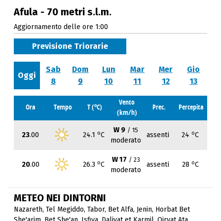
Afula - 70 metri s.l.m.
Aggiornamento delle ore 1:00
Previsione Triorarie
Sab
Dom
Lun
Mar
Mer
Gio
Oggi
8
9
10
11
12
13
Vento
o
Ora
Tempo
T (
C)
Prec.
Percepita
(km/h)
W 9
/ 15
o
o
23
.00
24.1
C
assenti
24
C
moderato
W 17
/ 23
o
o
20
.00
26.3
C
assenti
28
C
moderato
METEO NEI DINTORNI
Nazareth
,
Tel Megiddo
,
Tabor
,
Bet Alfa
,
Jenin
,
Horbat Bet
She'arim
,
Bet She'an
,
Isfiya
,
Daliyat et Karmil
,
Qiryat Ata
,