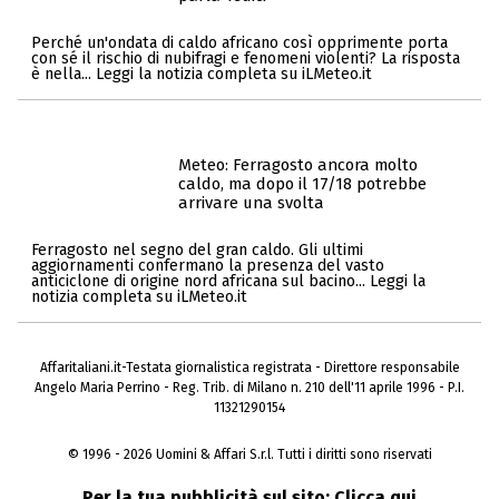
Perché un'ondata di caldo africano così opprimente porta
con sé il rischio di nubifragi e fenomeni violenti? La risposta
è nella... Leggi la notizia completa su iLMeteo.it
Meteo: Ferragosto ancora molto
caldo, ma dopo il 17/18 potrebbe
arrivare una svolta
Ferragosto nel segno del gran caldo. Gli ultimi
aggiornamenti confermano la presenza del vasto
anticiclone di origine nord africana sul bacino... Leggi la
notizia completa su iLMeteo.it
Affaritaliani.it-Testata giornalistica registrata - Direttore responsabile
Angelo Maria Perrino - Reg. Trib. di Milano n. 210 dell'11 aprile 1996 - P.I.
11321290154
© 1996 - 2026 Uomini & Affari S.r.l. Tutti i diritti sono riservati
Per la tua pubblicità sul sito:
Clicca qui