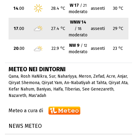
W 17
/ 21
o
o
14
.00
28.4
C
assenti
30
C
moderato
WNW 14
o
o
17
.00
27.4
C
assenti
29
C
/ 18
moderato
NW 9
/ 12
o
o
20
.00
22.9
C
assenti
23
C
moderato
METEO NEI DINTORNI
Qana
,
Rosh HaNikra
,
Sur
,
Nahariyya
,
Meron
,
Zefad
,
Acre
,
Anjar
,
Qiryat Shemona
,
Qiryat Yam
,
An-Nabatiyah at Tahta
,
Qiryat Ata
,
Kefar Nahum
,
Baniyas
,
Haifa
,
Tiberias
,
See Genezareth
,
Nazareth
,
Mas'adah
Meteo a cura di
NEWS METEO