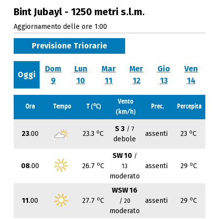
Bint Jubayl - 1250 metri s.l.m.
Aggiornamento delle ore 1:00
Previsione Triorarie
Dom
Lun
Mar
Mer
Gio
Ven
Oggi
9
10
11
12
13
14
Vento
o
Ora
Tempo
T (
C)
Prec.
Percepita
(km/h)
S 3
/ 7
o
o
23
.00
23.3
C
assenti
23
C
debole
SW 10
/
o
o
08
.00
26.7
C
assenti
29
C
13
moderato
WSW 16
o
o
11
.00
27.7
C
assenti
29
C
/ 20
moderato