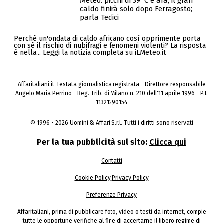
Meteo: picchi di 39°C e afa, il gran
caldo finirà solo dopo Ferragosto;
parla Tedici
Perché un'ondata di caldo africano così opprimente porta
con sé il rischio di nubifragi e fenomeni violenti? La risposta
è nella... Leggi la notizia completa su iLMeteo.it
Affaritaliani.it-Testata giornalistica registrata - Direttore responsabile
Angelo Maria Perrino - Reg. Trib. di Milano n. 210 dell'11 aprile 1996 - P.I.
11321290154
© 1996 - 2026 Uomini & Affari S.r.l. Tutti i diritti sono riservati
Per la tua pubblicità sul sito:
Clicca qui
Contatti
Cookie Policy
Privacy Policy
Preferenze Privacy
Affaritaliani, prima di pubblicare foto, video o testi da internet, compie
tutte le opportune verifiche al fine di accertarne il libero regime di