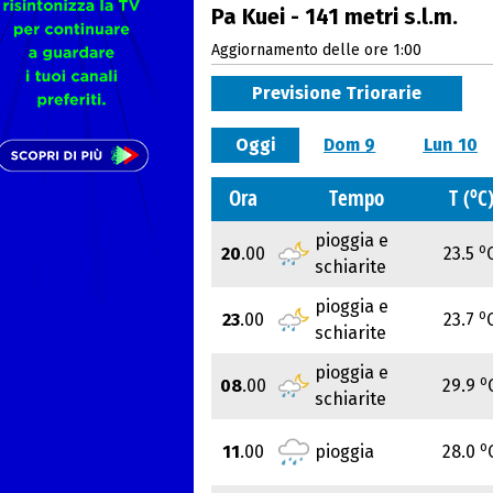
Pa Kuei - 141 metri s.l.m.
Aggiornamento delle ore 1:00
Previsione Triorarie
Oggi
Dom 9
Lun 10
o
Ora
Tempo
T (
C
pioggia e
o
20
.00
23.5
schiarite
pioggia e
o
23
.00
23.7
schiarite
pioggia e
o
08
.00
29.9
schiarite
o
11
.00
pioggia
28.0