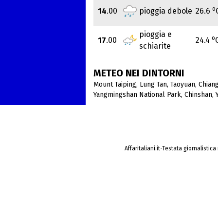
o
14
.00
pioggia debole
26.6
pioggia e
o
17
.00
24.4
schiarite
METEO NEI DINTORNI
Mount Taiping
,
Lung Tan
,
Taoyuan
,
Chian
Yangmingshan National Park
,
Chinshan
,
Affaritaliani.it-Testata giornalistic