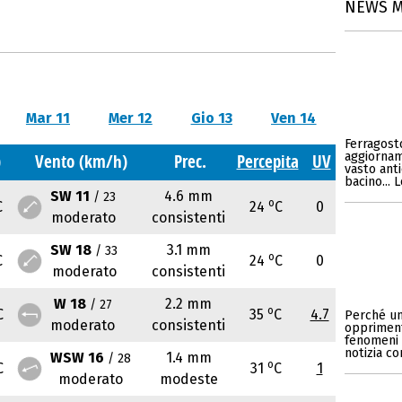
NEWS 
Mar 11
Mer 12
Gio 13
Ven 14
Ferragosto
aggiornam
)
Vento (km/h)
Prec.
Percepita
UV
vasto anti
bacino... 
SW 11
4.6 mm
/ 23
o
C
24
C
0
moderato
consistenti
SW 18
3.1 mm
/ 33
o
C
24
C
0
moderato
consistenti
W 18
2.2 mm
/ 27
o
C
35
C
4.7
Perché un
moderato
consistenti
opprimente
fenomeni v
notizia c
WSW 16
1.4 mm
/ 28
o
C
31
C
1
moderato
modeste