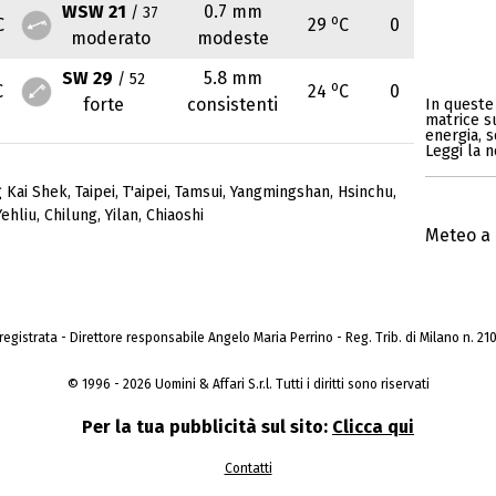
WSW 21
0.7 mm
/ 37
o
C
29
C
0
moderato
modeste
SW 29
5.8 mm
/ 52
o
C
24
C
0
forte
consistenti
In queste 
matrice s
energia, s
Leggi la n
g Kai Shek
,
Taipei
,
T'aipei
,
Tamsui
,
Yangmingshan
,
Hsinchu
,
Yehliu
,
Chilung
,
Yilan
,
Chiaoshi
Meteo a 
a registrata - Direttore responsabile Angelo Maria Perrino - Reg. Trib. di Milano n. 210 
© 1996 - 2026 Uomini & Affari S.r.l. Tutti i diritti sono riservati
Per la tua pubblicità sul sito:
Clicca qui
Contatti