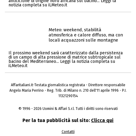
anticiclone di origine nord africana sul bacino... Leggi la
notizia completa su iLMeteo.it
Meteo: weekend, stabilità
atmosferica e calore diffuso, ma con
locali acquazzoni sulle montagne
Il prossimo weekend sarà caratterizzato dalla persistenza
di un campo di alta pressione di matrice subtropicale sul
bacino del Mediterraneo... Leggi la notizia completa su
iLMeteo.it
Affaritaliani.it-Testata giornalistica registrata - Direttore responsabile
Angelo Maria Perrino - Reg. Trib. di Milano n. 210 dell'11 aprile 1996 - P.I.
11321290154
© 1996 - 2026 Uomini & Affari S.r.l. Tutti i diritti sono riservati
Per la tua pubblicità sul sito:
Clicca qui
Contatti