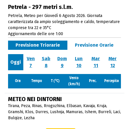
Petrela - 297 metri s.l.m.
Petrela, Meteo per Giovedì 6 Agosto 2026. Giornata
caratterizzata da ampio soleggiamento e caldo, temperature
comprese tra 22 e 35°C
Aggiornamento delle ore 1:00
Previsione Triorarie
Previsione Orarie
Ven
Sab
Dom
Lun
Mar
Mer
Oggi
7
8
9
10
11
12
Vento
o
Ora
Tempo
T (
C)
Prec.
Percepita
(km/h)
METEO NEI DINTORNI
Tirana
,
Peza
,
Rinas
,
Rrogozhina
,
Elbasan
,
Kavaja
,
Kruja
,
Gramshi
,
Klos
,
Durres
,
Lushnja
,
Mamuras
,
Ishem
,
Burreli
,
Laci
,
Bulqize
,
Lezha