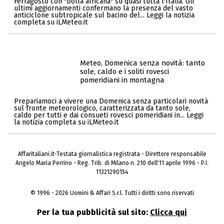
Ferragosto con "bolla africana" su quasi tutta l'Italia. Gli
ultimi aggiornamenti confermano la presenza del vasto
anticiclone subtropicale sul bacino del... Leggi la notizia
completa su iLMeteo.it
Meteo, Domenica senza novità: tanto
sole, caldo e i soliti rovesci
pomeridiani in montagna
Prepariamoci a vivere una Domenica senza particolari novità
sul fronte meteorologico, caratterizzata da tanto sole,
caldo per tutti e dai consueti rovesci pomeridiani in... Leggi
la notizia completa su iLMeteo.it
Affaritaliani.it-Testata giornalistica registrata - Direttore responsabile
Angelo Maria Perrino - Reg. Trib. di Milano n. 210 dell'11 aprile 1996 - P.I.
11321290154
© 1996 - 2026 Uomini & Affari S.r.l. Tutti i diritti sono riservati
Per la tua pubblicità sul sito:
Clicca qui