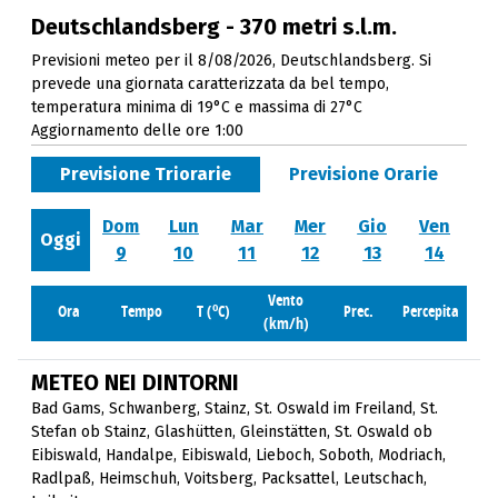
Deutschlandsberg - 370 metri s.l.m.
Previsioni meteo per il 8/08/2026, Deutschlandsberg. Si
prevede una giornata caratterizzata da bel tempo,
temperatura minima di 19°C e massima di 27°C
Aggiornamento delle ore 1:00
Previsione Triorarie
Previsione Orarie
Dom
Lun
Mar
Mer
Gio
Ven
Oggi
9
10
11
12
13
14
Vento
o
Ora
Tempo
T (
C)
Prec.
Percepita
(km/h)
METEO NEI DINTORNI
Bad Gams
,
Schwanberg
,
Stainz
,
St. Oswald im Freiland
,
St.
Stefan ob Stainz
,
Glashütten
,
Gleinstätten
,
St. Oswald ob
Eibiswald
,
Handalpe
,
Eibiswald
,
Lieboch
,
Soboth
,
Modriach
,
Radlpaß
,
Heimschuh
,
Voitsberg
,
Packsattel
,
Leutschach
,