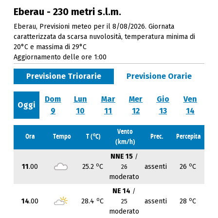
Eberau - 230 metri s.l.m.
Eberau, Previsioni meteo per il 8/08/2026. Giornata
caratterizzata da scarsa nuvolosità, temperatura minima di
20°C e massima di 29°C
Aggiornamento delle ore 1:00
Previsione Triorarie
Previsione Orarie
Dom
Lun
Mar
Mer
Gio
Ven
Oggi
9
10
11
12
13
14
Vento
o
Ora
Tempo
T (
C)
Prec.
Percepita
(km/h)
NNE 15
/
o
o
11
.00
25.2
C
assenti
26
C
26
moderato
NE 14
/
o
o
14
.00
28.4
C
assenti
28
C
25
moderato