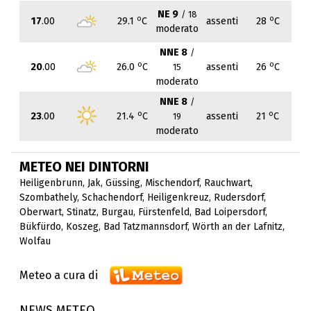
NE 9
/ 18
o
o
17
.00
29.1
C
assenti
28
C
moderato
NNE 8
/
o
o
20
.00
26.0
C
assenti
26
C
15
moderato
NNE 8
/
o
o
23
.00
21.4
C
assenti
21
C
19
moderato
METEO NEI DINTORNI
Heiligenbrunn
,
Jak
,
Güssing
,
Mischendorf
,
Rauchwart
,
Szombathely
,
Schachendorf
,
Heiligenkreuz
,
Rudersdorf
,
Oberwart
,
Stinatz
,
Burgau
,
Fürstenfeld
,
Bad Loipersdorf
,
Bükfürdo
,
Koszeg
,
Bad Tatzmannsdorf
,
Wörth an der Lafnitz
,
Wolfau
Meteo a cura di
NEWS METEO