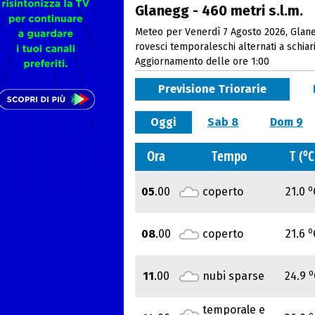
Glanegg - 460 metri s.l.m.
Meteo per Venerdì 7 Agosto 2026, Glane
rovesci temporaleschi alternati a schia
Aggiornamento delle ore 1:00
Previsione Triorarie
Oggi
Sab 8
Dom 9
o
Ora
Tempo
T (
C
o
05
.00
coperto
21.0
o
08
.00
coperto
21.6
o
11
.00
nubi sparse
24.9
temporale e
o