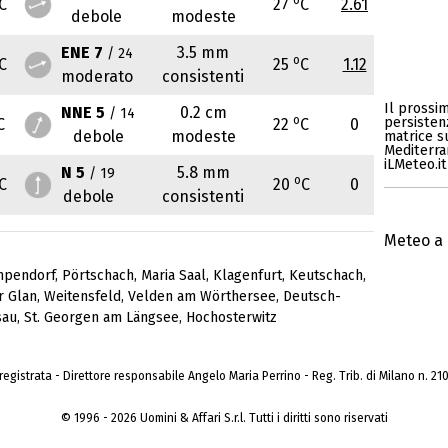
C
27
C
2.61
debole
modeste
ENE 7
3.5 mm
/ 24
o
C
25
C
1.12
moderato
consistenti
Il prossi
NNE 5
0.2 cm
/ 14
o
persisten
C
22
C
0
debole
modeste
matrice s
Mediterran
iLMeteo.it
N 5
5.8 mm
/ 19
o
C
20
C
0
debole
consistenti
Meteo a 
mpendorf
,
Pörtschach
,
Maria Saal
,
Klagenfurt
,
Keutschach
,
er Glan
,
Weitensfeld
,
Velden am Wörthersee
,
Deutsch-
sau
,
St. Georgen am Längsee
,
Hochosterwitz
a registrata - Direttore responsabile Angelo Maria Perrino - Reg. Trib. di Milano n. 210 
© 1996 - 2026 Uomini & Affari S.r.l. Tutti i diritti sono riservati