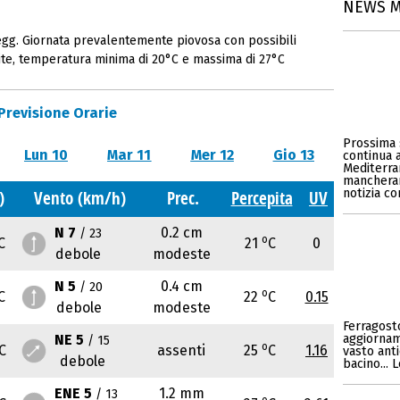
NEWS 
gg. Giornata prevalentemente piovosa con possibili
rite, temperatura minima di 20°C e massima di 27°C
Previsione Orarie
Prossima 
Lun 10
Mar 11
Mer 12
Gio 13
continua 
Mediterran
mancherann
notizia c
)
Vento (km/h)
Prec.
Percepita
UV
N 7
0.2 cm
/ 23
o
C
21
C
0
debole
modeste
N 5
0.4 cm
/ 20
o
C
22
C
0.15
debole
modeste
Ferragosto
NE 5
aggiornam
/ 15
o
C
assenti
25
C
1.16
vasto anti
debole
bacino... 
ENE 5
1.2 mm
/ 13
o