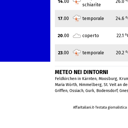
14
.00
26.0
schiarite
o
17
.00
temporale
24.6
o
20
.00
coperto
22.1
o
23
.00
temporale
20.2
METEO NEI DINTORNI
Feldkirchen in Kärnten
,
Moosburg
,
Kru
Maria Wörth
,
Himmelberg
,
St. Veit an d
Griffen
,
Ossiach
,
Gurk
,
Bodensdorf
,
Gne
Affaritaliani.it-Testata giornalistic