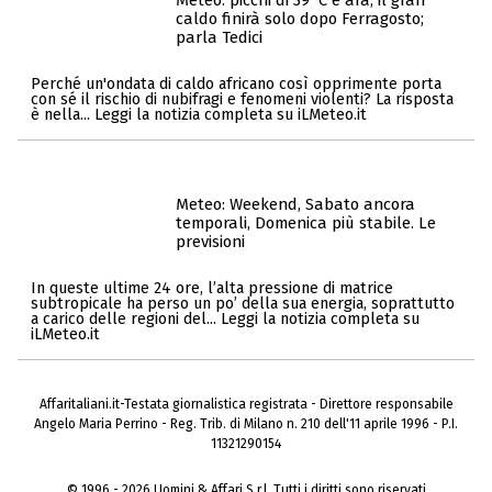
Meteo: picchi di 39°C e afa, il gran
caldo finirà solo dopo Ferragosto;
parla Tedici
Perché un'ondata di caldo africano così opprimente porta
con sé il rischio di nubifragi e fenomeni violenti? La risposta
è nella... Leggi la notizia completa su iLMeteo.it
Meteo: Weekend, Sabato ancora
temporali, Domenica più stabile. Le
previsioni
In queste ultime 24 ore, l’alta pressione di matrice
subtropicale ha perso un po’ della sua energia, soprattutto
a carico delle regioni del... Leggi la notizia completa su
iLMeteo.it
Affaritaliani.it-Testata giornalistica registrata - Direttore responsabile
Angelo Maria Perrino - Reg. Trib. di Milano n. 210 dell'11 aprile 1996 - P.I.
11321290154
© 1996 - 2026 Uomini & Affari S.r.l. Tutti i diritti sono riservati