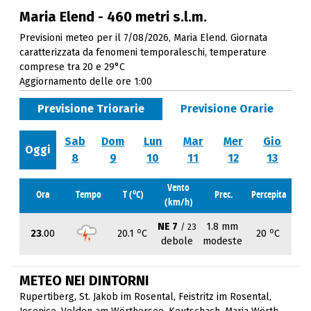
Maria Elend - 460 metri s.l.m.
Previsioni meteo per il 7/08/2026, Maria Elend. Giornata
caratterizzata da fenomeni temporaleschi, temperature
comprese tra 20 e 29°C
Aggiornamento delle ore 1:00
Previsione Triorarie
Previsione Orarie
Sab
Dom
Lun
Mar
Mer
Gio
Oggi
8
9
10
11
12
13
Vento
o
Ora
Tempo
T (
C)
Prec.
Percepita
(km/h)
NE 7
1.8 mm
/ 23
o
o
23
.00
20.1
C
20
C
debole
modeste
METEO NEI DINTORNI
Rupertiberg
,
St. Jakob im Rosental
,
Feistritz im Rosental
,