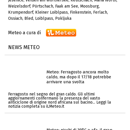
Jesenice
,
Velden am Wörthersee
,
Keutschach
,
Maria Wörth
,
Weizelsdorf
,
Pörtschach
,
Faak am See
,
Moosburg
,
Krumpendorf
,
Kleiner Loiblpass
,
Finkenstein
,
Ferlach
,
Ossiach
,
Bled
,
Loiblpass
,
Pokljuka
Meteo a cura di
NEWS METEO
Meteo: Ferragosto ancora molto
caldo, ma dopo il 17/18 potrebbe
arrivare una svolta
Ferragosto nel segno del gran caldo. Gli ultimi
aggiornamenti confermano la presenza del vasto
anticiclone di origine nord africana sul bacino... Leggi la
notizia completa su iLMeteo.it