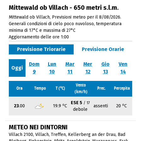
Mittewald ob Villach - 650 metri s.l.m.
Mittewald ob Villach, Previsioni meteo per il 8/08/2026.
Generali condizioni di cielo poco nuvoloso, temperatura
minima di 17°C e massima di 27°C
Aggiornamento delle ore 1:00
Previsione Triorarie
Previsione Orarie
Dom
Lun
Mar
Mer
Gio
Ven
Oggi
9
10
11
12
13
14
Vento
o
Ora
Tempo
T (
C)
Prec.
Percepita
(km/h)
ESE 5
/ 17
o
o
23
.00
19.9
C
assenti
20
C
debole
METEO NEI DINTORNI
Villach 2100
,
Villach
,
Treffen
,
Kellerberg an der Drau
,
Bad