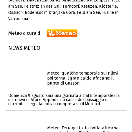
Bleiberg
,
Finkenstein
,
Afritz
,
Arnoldstein
,
Wurzenpass
,
Faak
am See
,
Feistritz an der Gail
,
Ferndorf
,
Kreuzen
,
Klösterle
,
Ossiach
,
Bodensdorf
,
Kranjska Gora
,
Feld am See
,
Fusine in
Valromana
Meteo a cura di
NEWS METEO
Meteo: qualche temporale sui rilievi
poi torna il gran caldo africano; il
punto di Gussoni
Domenica 9 agosto sarà una giornata a tratti temporalesca
sui rilievi di Alpi e Appennini a causa del passaggio di
correnti... Leggi la notizia completa su iLMeteo.it
Meteo: Ferragosto, la bolla africana