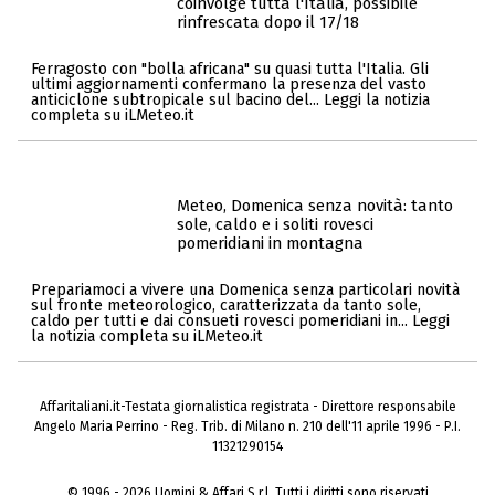
coinvolge tutta l'Italia, possibile
rinfrescata dopo il 17/18
Ferragosto con "bolla africana" su quasi tutta l'Italia. Gli
ultimi aggiornamenti confermano la presenza del vasto
anticiclone subtropicale sul bacino del... Leggi la notizia
completa su iLMeteo.it
Meteo, Domenica senza novità: tanto
sole, caldo e i soliti rovesci
pomeridiani in montagna
Prepariamoci a vivere una Domenica senza particolari novità
sul fronte meteorologico, caratterizzata da tanto sole,
caldo per tutti e dai consueti rovesci pomeridiani in... Leggi
la notizia completa su iLMeteo.it
Affaritaliani.it-Testata giornalistica registrata - Direttore responsabile
Angelo Maria Perrino - Reg. Trib. di Milano n. 210 dell'11 aprile 1996 - P.I.
11321290154
© 1996 - 2026 Uomini & Affari S.r.l. Tutti i diritti sono riservati