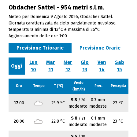
Obdacher Sattel - 954 metri s.l.m.
Meteo per Domenica 9 Agosto 2026, Obdacher Sattel.
Giornata caratterizzata da cielo parzialmente nuvoloso,
temperatura minima di 13°C e massima di 26°C
Aggiornamento delle ore 1:00
Previsione Triorarie
Previsione Orarie
Lun
Mar
Mer
Gio
Ven
Sab
Oggi
10
11
12
13
14
15
Vento
o
Ora
Tempo
T (
C)
Prec.
Percepita
(km/h)
S 8
0.3 mm
/ 20
o
o
17
.00
25.9
C
27
C
moderato
modeste
S 8
0.1 mm
/ 21
o
o
20
.00
22.8
C
23
C
moderato
modeste
S 5
/ 18