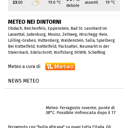
o
o
23
.00
19.0
C
assenti
19
C
debole
METEO NEI DINTORNI
Obdach
,
Reichenfels
,
Eppenstein
,
Bad St. Leonhard im
Lavanttal
,
Judenburg
,
Mosinz
,
Zeltweg
,
Hirschegg-Rein
,
Lölling-Graben
,
Hüttenberg
,
Waldenstein
,
Salla
,
Spielberg
Bei Knittelfeld
,
Knittelfeld
,
Packsattel
,
Neumarkt in der
Steiermark
,
Edelschrott
,
Wolfsberg DOWN
,
Scheifling
Meteo a cura di
NEWS METEO
Meteo: Ferragosto rovente, punte di
38°C. Possibile rinfrescata dopo il 17
Ferragosto con "bolla africana" su quasi tutta l'Italia. Gli