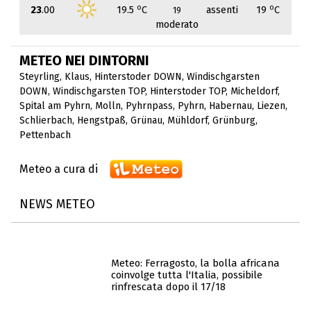
o
o
23
.00
19.5
C
assenti
19
C
19
moderato
METEO NEI DINTORNI
Steyrling
,
Klaus
,
Hinterstoder DOWN
,
Windischgarsten
DOWN
,
Windischgarsten TOP
,
Hinterstoder TOP
,
Micheldorf
,
Spital am Pyhrn
,
Molln
,
Pyhrnpass
,
Pyhrn
,
Habernau
,
Liezen
,
Schlierbach
,
Hengstpaß
,
Grünau
,
Mühldorf
,
Grünburg
,
Pettenbach
Meteo a cura di
NEWS METEO
Meteo: Ferragosto, la bolla africana
coinvolge tutta l'Italia, possibile
rinfrescata dopo il 17/18