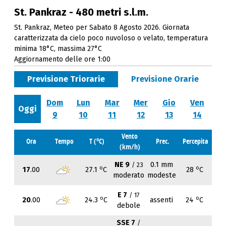
St. Pankraz - 480 metri s.l.m.
St. Pankraz, Meteo per Sabato 8 Agosto 2026. Giornata
caratterizzata da cielo poco nuvoloso o velato, temperatura
minima 18°C, massima 27°C
Aggiornamento delle ore 1:00
Previsione Triorarie
Previsione Orarie
Dom
Lun
Mar
Mer
Gio
Ven
Oggi
9
10
11
12
13
14
Vento
o
Ora
Tempo
T (
C)
Prec.
Percepita
(km/h)
NE 9
0.1 mm
/ 23
o
o
17
.00
27.1
C
28
C
moderato
modeste
E 7
/ 17
o
o
20
.00
24.3
C
assenti
24
C
debole
SSE 7
/