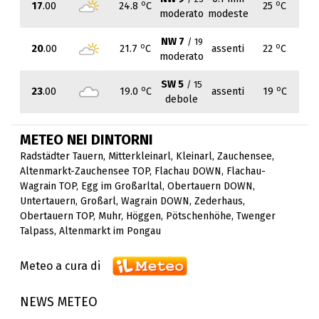
o
o
17
.00
24.8
C
25
C
moderato
modeste
NW 7
/ 19
o
o
20
.00
21.7
C
assenti
22
C
moderato
SW 5
/ 15
o
o
23
.00
19.0
C
assenti
19
C
debole
METEO NEI DINTORNI
Radstädter Tauern
,
Mitterkleinarl
,
Kleinarl
,
Zauchensee
,
Altenmarkt-Zauchensee TOP
,
Flachau DOWN
,
Flachau-
Wagrain TOP
,
Egg im Großarltal
,
Obertauern DOWN
,
Untertauern
,
Großarl
,
Wagrain DOWN
,
Zederhaus
,
Obertauern TOP
,
Muhr
,
Höggen
,
Pötschenhöhe
,
Twenger
Talpass
,
Altenmarkt im Pongau
Meteo a cura di
NEWS METEO