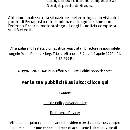
caldi, Lunedì qualche temporale al
Nord; il punto di Brescia
Abbiamo analizzato la situazione meteorologica in vista del
ponte di Ferragosto e le tendenze a lungo termine con
Federico Brescia, meteorologo... Leggi la notizia completa
su iLMeteo.it
Affaritaliani.it-Testata giornalistica registrata - Direttore responsabile
Angelo Maria Perrino - Reg. Trib. di Milano n. 210 dell'11 aprile 1996 - P.I.
11321290154
© 1996 - 2026 Uomini & Affari S.r.l. Tutti i diritti sono riservati
Per la tua pubblicità sul sito:
Clicca qui
Contatti
Cookie Policy
Privacy Policy
Preferenze Privacy
Affaritaliani, prima di pubblicare foto, video o testi da internet, compie
tutte le opportune verifiche al fine di accertarne il libero regime di