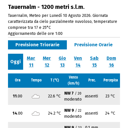
Tauernalm - 1200 metri s.l.m.
Tauernalm, Meteo per Lunedì 10 Agosto 2026. Giornata
caratterizzata da cielo parzialmente nuvoloso, temperature
comprese tra 17 e 25°C
Aggiornamento delle ore 1:00
Previsione Triorarie
Previsione Orarie
Mar
Mer
Gio
Ven
Sab
Dom
Oggi
11
12
13
14
15
16
Vento
o
Ora
Tempo
T (
C)
Prec.
Percepita
(km/h)
NW 7
/ 20
o
o
11
.00
22.6
C
assenti
23
C
moderato
NW 9
/ 22
o
o
14
.00
24.2
C
assenti
24
C
moderato
NW 9
0.1 mm
/ 23