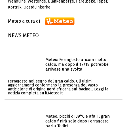
Wenduine
,
Westende
,
Blankenberge
,
Harelbeke
,
Ieper
,
Kortrijk
,
Oostduinkerke
Meteo a cura di
NEWS METEO
Meteo: Ferragosto ancora molto
caldo, ma dopo il 17/18 potrebbe
arrivare una svolta
Ferragosto nel segno del gran caldo. Gli ultimi
aggiornamenti confermano la presenza del vasto
anticiclone di origine nord africana sul bacino... Leggi la
notizia completa su iLMeteo.it
Meteo: picchi di 39°C e afa, il gran
caldo finirà solo dopo Ferragosto;
parla Tedici