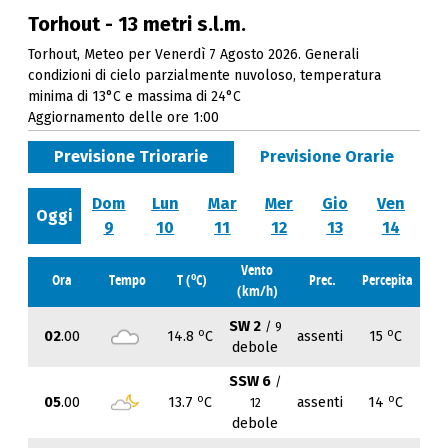
Torhout - 13 metri s.l.m.
Torhout, Meteo per Venerdì 7 Agosto 2026. Generali
condizioni di cielo parzialmente nuvoloso, temperatura
minima di 13°C e massima di 24°C
Aggiornamento delle ore 1:00
Previsione Triorarie
Previsione Orarie
Dom
Lun
Mar
Mer
Gio
Ven
Oggi
9
10
11
12
13
14
Vento
o
Ora
Tempo
T (
C)
Prec.
Percepita
(km/h)
SW 2
/ 9
o
o
02
.00
14.8
C
assenti
15
C
debole
SSW 6
/
o
o
05
.00
13.7
C
assenti
14
C
12
debole