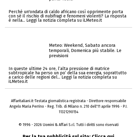
Perché un'ondata di caldo africano così opprimente porta
con sé il rischio di nubifragi e fenomeni violenti? La risposta
è nella... Leggi la notizia completa su iLMeteo.it
Meteo: Weekend, Sabato ancora
temporali, Domenica più stabile. Le
previsioni
In queste ultime 24 ore, l’alta pressione di matrice
subtropicale ha perso un po’ della sua energia, soprattutto
a carico delle regioni del... Leggi la notizia completa su
iLMeteo.it
Affaritaliani.it-Testata giornalistica registrata - Direttore responsabile
Angelo Maria Perrino - Reg. Trib. di Milano n. 210 dell'11 aprile 1996 - P.I.
11321290154
© 1996 - 2026 Uomini & Affari S.r.l. Tutti i diritti sono riservati
Per la tua pubblicità sul sito:
Clicca qui