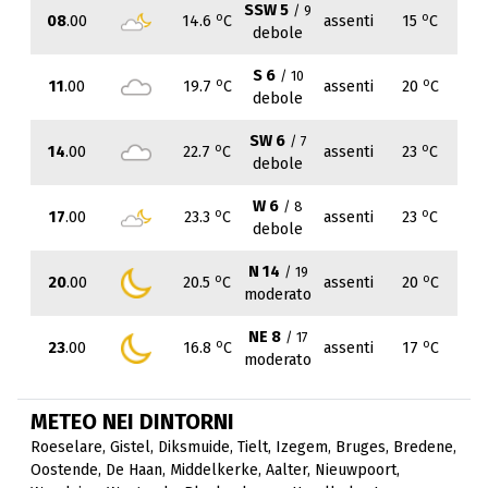
SSW 5
/ 9
o
o
08
.00
14.6
C
assenti
15
C
debole
S 6
/ 10
o
o
11
.00
19.7
C
assenti
20
C
debole
SW 6
/ 7
o
o
14
.00
22.7
C
assenti
23
C
debole
W 6
/ 8
o
o
17
.00
23.3
C
assenti
23
C
debole
N 14
/ 19
o
o
20
.00
20.5
C
assenti
20
C
moderato
NE 8
/ 17
o
o
23
.00
16.8
C
assenti
17
C
moderato
METEO NEI DINTORNI
Roeselare
,
Gistel
,
Diksmuide
,
Tielt
,
Izegem
,
Bruges
,
Bredene
,
Oostende
,
De Haan
,
Middelkerke
,
Aalter
,
Nieuwpoort
,