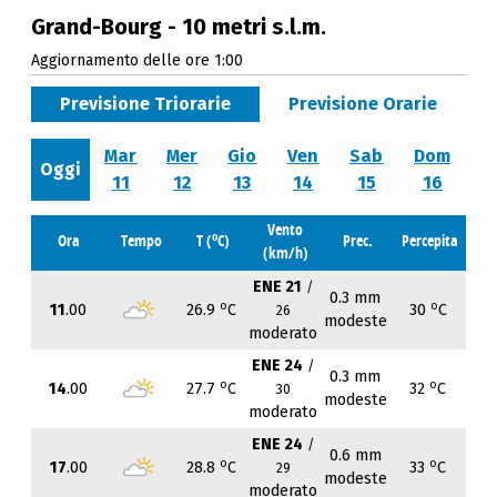
Grand-Bourg - 10 metri s.l.m.
Aggiornamento delle ore 1:00
Previsione Triorarie
Previsione Orarie
Mar
Mer
Gio
Ven
Sab
Dom
Oggi
11
12
13
14
15
16
Vento
o
Ora
Tempo
T (
C)
Prec.
Percepita
(km/h)
ENE 21
/
0.3 mm
o
o
11
.00
26.9
C
30
C
26
modeste
moderato
ENE 24
/
0.3 mm
o
o
14
.00
27.7
C
32
C
30
modeste
moderato
ENE 24
/
0.6 mm
o
o
17
.00
28.8
C
33
C
29
modeste
moderato