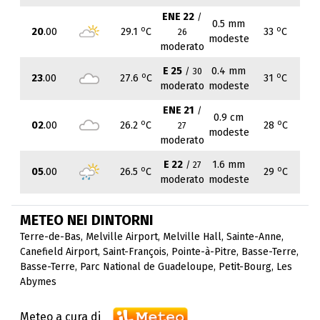
ENE 22
/
0.5 mm
o
o
20
.00
29.1
C
33
C
26
modeste
moderato
E 25
0.4 mm
/ 30
o
o
23
.00
27.6
C
31
C
moderato
modeste
ENE 21
/
0.9 cm
o
o
02
.00
26.2
C
28
C
27
modeste
moderato
E 22
1.6 mm
/ 27
o
o
05
.00
26.5
C
29
C
moderato
modeste
METEO NEI DINTORNI
Terre-de-Bas
,
Melville Airport
,
Melville Hall
,
Sainte-Anne
,
Canefield Airport
,
Saint-François
,
Pointe-à-Pitre
,
Basse-Terre
,
Basse-Terre
,
Parc National de Guadeloupe
,
Petit-Bourg
,
Les
Abymes
Meteo a cura di