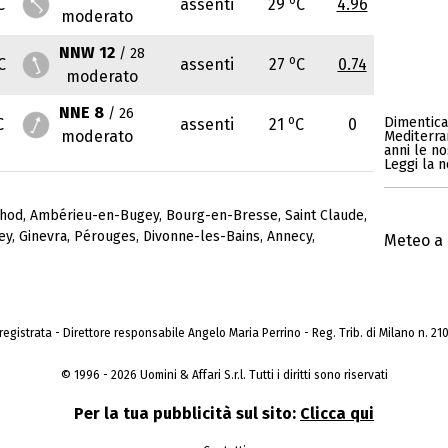
C
assenti
29
C
4.96
moderato
NNW 12
/ 28
o
C
assenti
27
C
0.74
moderato
NNE 8
/ 26
o
Dimenticat
C
assenti
21
C
0
moderato
Mediterra
anni le no
Leggi la n
thod
,
Ambérieu-en-Bugey
,
Bourg-en-Bresse
,
Saint Claude
,
ey
,
Ginevra
,
Pérouges
,
Divonne-les-Bains
,
Annecy
,
Meteo a 
a registrata - Direttore responsabile Angelo Maria Perrino - Reg. Trib. di Milano n. 210 
© 1996 - 2026 Uomini & Affari S.r.l. Tutti i diritti sono riservati
Per la tua pubblicità sul sito:
Clicca qui