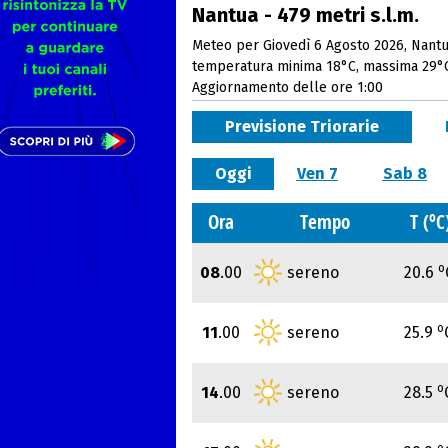
Nantua - 479 metri s.l.m.
Meteo per Giovedì 6 Agosto 2026, Nantua
temperatura minima 18°C, massima 29°
Aggiornamento delle ore 1:00
Previsione Triorarie
Oggi
Ven 7
Sab 8
o
Ora
Tempo
T (
C
o
08
.00
sereno
20.6
o
11
.00
sereno
25.9
o
14
.00
sereno
28.5
o