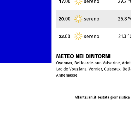
17
.00
sereno
29.2
o
20
.00
sereno
26.8
o
23
.00
sereno
21.3
METEO NEI DINTORNI
Oyonnax
,
Bellearde-sur-Valserine
,
Arin
Lac de Vouglans
,
Vernier
,
Cuiseaux
,
Bell
Annemasse
Affaritaliani.it-Testata giornalistic