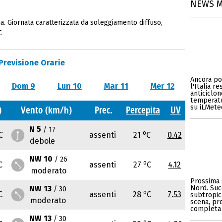
NEWS 
. Giornata caratterizzata da soleggiamento diffuso,
C
Previsione Orarie
Ancora po
Dom 9
Lun 10
Mar 11
Mer 12
l'Italia r
anticiclo
temperatu
su iLMeteo
)
Vento (km/h)
Prec.
Percepita
UV
N 5
/ 17
o
C
assenti
21
C
0.42
debole
NW 10
/ 26
o
C
assenti
27
C
4.12
moderato
Prossima s
NW 13
Nord. Suc
/ 30
o
C
assenti
28
C
7.53
subtropic
moderato
scena, pro
completa 
NW 13
/ 30
o