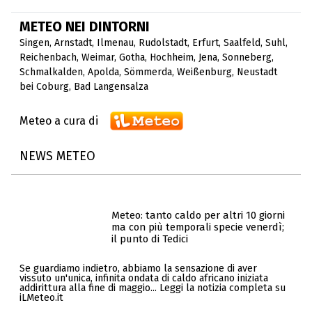
METEO NEI DINTORNI
Singen
,
Arnstadt
,
Ilmenau
,
Rudolstadt
,
Erfurt
,
Saalfeld
,
Suhl
,
Reichenbach
,
Weimar
,
Gotha
,
Hochheim
,
Jena
,
Sonneberg
,
Schmalkalden
,
Apolda
,
Sömmerda
,
Weißenburg
,
Neustadt
bei Coburg
,
Bad Langensalza
Meteo a cura di
NEWS METEO
Meteo: tanto caldo per altri 10 giorni
ma con più temporali specie venerdì;
il punto di Tedici
Se guardiamo indietro, abbiamo la sensazione di aver
vissuto un'unica, infinita ondata di caldo africano iniziata
addirittura alla fine di maggio... Leggi la notizia completa su
iLMeteo.it