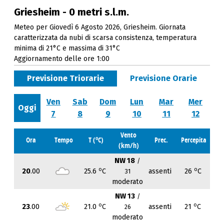
Griesheim - 0 metri s.l.m.
Meteo per Giovedì 6 Agosto 2026, Griesheim. Giornata
caratterizzata da nubi di scarsa consistenza, temperatura
minima di 21°C e massima di 31°C
Aggiornamento delle ore 1:00
Previsione Triorarie
Previsione Orarie
Ven
Sab
Dom
Lun
Mar
Mer
Oggi
7
8
9
10
11
12
Vento
o
Ora
Tempo
T (
C)
Prec.
Percepita
(km/h)
NW 18
/
o
o
20
.00
25.6
C
assenti
26
C
31
moderato
NW 13
/
o
o
23
.00
21.0
C
assenti
21
C
26
moderato