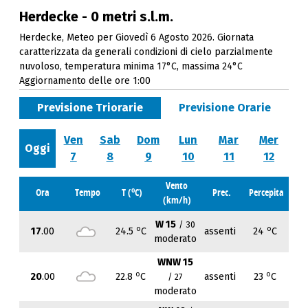
Herdecke - 0 metri s.l.m.
Herdecke, Meteo per Giovedì 6 Agosto 2026. Giornata
caratterizzata da generali condizioni di cielo parzialmente
nuvoloso, temperatura minima 17°C, massima 24°C
Aggiornamento delle ore 1:00
Previsione Triorarie
Previsione Orarie
Ven
Sab
Dom
Lun
Mar
Mer
Oggi
7
8
9
10
11
12
Vento
o
Ora
Tempo
T (
C)
Prec.
Percepita
(km/h)
W 15
/ 30
o
o
17
.00
24.5
C
assenti
24
C
moderato
WNW 15
o
o
20
.00
22.8
C
assenti
23
C
/ 27
moderato