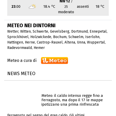
NW 12
/
o
o
23
.00
18.4
C
assenti
18
C
25
moderato
METEO NEI DINTORNI
Wetter
,
Witten
,
Schwerte
,
Gevelsberg
,
Dortmund
,
Ennepetal
,
Sprockhövel
,
Holzwickede
,
Bochum
,
Schwelm
,
Iserlohn
,
Hattingen
,
Herne
,
Castrop-Rauxel
,
Altena
,
Unna
,
Wuppertal
,
Radevormwald
,
Hemer
Meteo a cura di
NEWS METEO
Meteo: il caldo intenso regge fino a
Ferragosto, ma dopo il 17 le mappe
ipotizzano una prima rinfrescata
Ferragosto nel segno del gran caldo. Gli ultimi