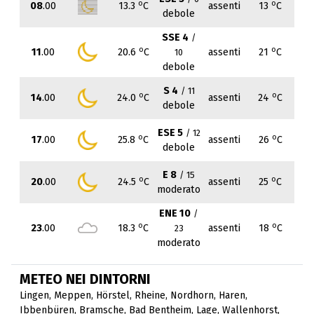
o
o
08
.00
13.3
C
assenti
13
C
debole
SSE 4
/
o
o
11
.00
20.6
C
assenti
21
C
10
debole
S 4
/ 11
o
o
14
.00
24.0
C
assenti
24
C
debole
ESE 5
/ 12
o
o
17
.00
25.8
C
assenti
26
C
debole
E 8
/ 15
o
o
20
.00
24.5
C
assenti
25
C
moderato
ENE 10
/
o
o
23
.00
18.3
C
assenti
18
C
23
moderato
METEO NEI DINTORNI
Lingen
,
Meppen
,
Hörstel
,
Rheine
,
Nordhorn
,
Haren
,
Ibbenbüren
,
Bramsche
,
Bad Bentheim
,
Lage
,
Wallenhorst
,