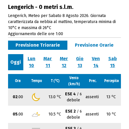
Lengerich - 0 metri s.l.m.
Lengerich, Meteo per Sabato 8 Agosto 2026. Giornata
caratterizzata da nebbia al mattino, temperatura minima di
10°C e massima di 26°C
Aggiornamento delle ore 1:00
Previsione Triorarie
Previsione Orarie
Lun
Mar
Mer
Gio
Ven
Sab
Oggi
10
11
12
13
14
15
Vento
o
Ora
Tempo
T (
C)
Prec.
Percepita
(km/h)
ESE 4
/ 6
o
o
02
.00
13.0
C
assenti
13
C
debole
ESE 2
/ 6
o
o
05
.00
10.5
C
assenti
10
C
debole
ESE 3
/ 6