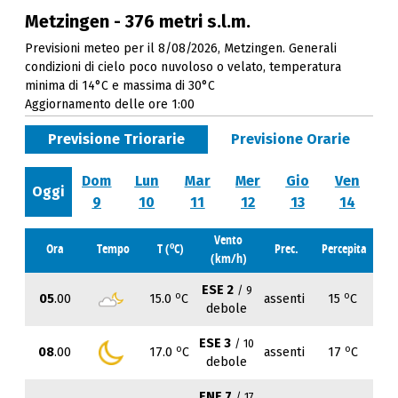
Metzingen - 376 metri s.l.m.
Previsioni meteo per il 8/08/2026, Metzingen. Generali
condizioni di cielo poco nuvoloso o velato, temperatura
minima di 14°C e massima di 30°C
Aggiornamento delle ore 1:00
Previsione Triorarie
Previsione Orarie
Dom
Lun
Mar
Mer
Gio
Ven
Oggi
9
10
11
12
13
14
Vento
o
Ora
Tempo
T (
C)
Prec.
Percepita
(km/h)
ESE 2
/ 9
o
o
05
.00
15.0
C
assenti
15
C
debole
ESE 3
/ 10
o
o
08
.00
17.0
C
assenti
17
C
debole
ENE 7
/ 17