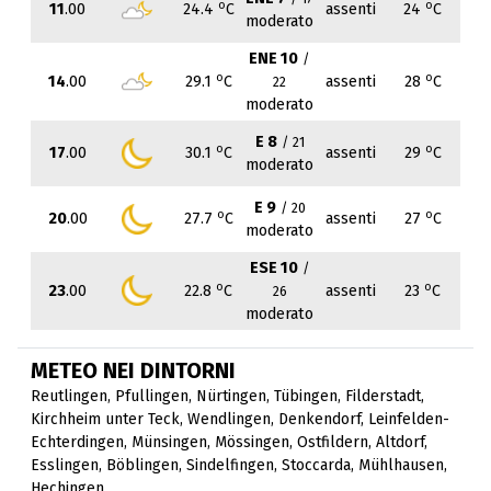
o
o
11
.00
24.4
C
assenti
24
C
moderato
ENE 10
/
o
o
14
.00
29.1
C
assenti
28
C
22
moderato
E 8
/ 21
o
o
17
.00
30.1
C
assenti
29
C
moderato
E 9
/ 20
o
o
20
.00
27.7
C
assenti
27
C
moderato
ESE 10
/
o
o
23
.00
22.8
C
assenti
23
C
26
moderato
METEO NEI DINTORNI
Reutlingen
,
Pfullingen
,
Nürtingen
,
Tübingen
,
Filderstadt
,
Kirchheim unter Teck
,
Wendlingen
,
Denkendorf
,
Leinfelden-
Echterdingen
,
Münsingen
,
Mössingen
,
Ostfildern
,
Altdorf
,
Esslingen
,
Böblingen
,
Sindelfingen
,
Stoccarda
,
Mühlhausen
,
Hechingen