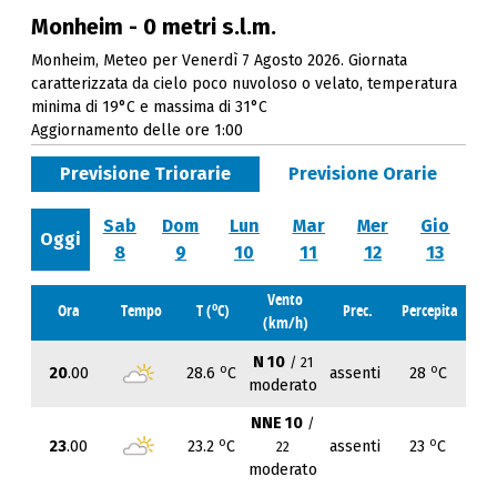
Monheim - 0 metri s.l.m.
Monheim, Meteo per Venerdì 7 Agosto 2026. Giornata
caratterizzata da cielo poco nuvoloso o velato, temperatura
minima di 19°C e massima di 31°C
Aggiornamento delle ore 1:00
Previsione Triorarie
Previsione Orarie
Sab
Dom
Lun
Mar
Mer
Gio
Oggi
8
9
10
11
12
13
Vento
o
Ora
Tempo
T (
C)
Prec.
Percepita
(km/h)
N 10
/ 21
o
o
20
.00
28.6
C
assenti
28
C
moderato
NNE 10
/
o
o
23
.00
23.2
C
assenti
23
C
22
moderato