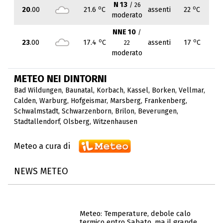
N 13
/ 26
o
o
20
.00
21.6
C
assenti
22
C
moderato
NNE 10
/
o
o
23
.00
17.4
C
assenti
17
C
22
moderato
METEO NEI DINTORNI
Bad Wildungen
,
Baunatal
,
Korbach
,
Kassel
,
Borken
,
Vellmar
,
Calden
,
Warburg
,
Hofgeismar
,
Marsberg
,
Frankenberg
,
Schwalmstadt
,
Schwarzenborn
,
Brilon
,
Beverungen
,
Stadtallendorf
,
Olsberg
,
Witzenhausen
Meteo a cura di
NEWS METEO
Meteo: Temperature, debole calo
termico entro Sabato, ma il grande