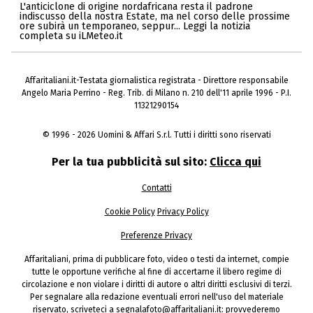
L'anticiclone di origine nordafricana resta il padrone
indiscusso della nostra Estate, ma nel corso delle prossime
ore subirà un temporaneo, seppur... Leggi la notizia
completa su iLMeteo.it
Affaritaliani.it-Testata giornalistica registrata - Direttore responsabile
Angelo Maria Perrino - Reg. Trib. di Milano n. 210 dell'11 aprile 1996 - P.I.
11321290154
© 1996 - 2026 Uomini & Affari S.r.l. Tutti i diritti sono riservati
Per la tua pubblicità sul sito:
Clicca qui
Contatti
Cookie Policy
Privacy Policy
Preferenze Privacy
Affaritaliani, prima di pubblicare foto, video o testi da internet, compie
tutte le opportune verifiche al fine di accertarne il libero regime di
circolazione e non violare i diritti di autore o altri diritti esclusivi di terzi.
Per segnalare alla redazione eventuali errori nell'uso del materiale
riservato, scriveteci a segnalafoto@affaritaliani.it: provvederemo