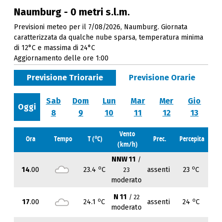
Naumburg - 0 metri s.l.m.
Previsioni meteo per il 7/08/2026, Naumburg. Giornata
caratterizzata da qualche nube sparsa, temperatura minima
di 12°C e massima di 24°C
Aggiornamento delle ore 1:00
Previsione Triorarie
Previsione Orarie
Sab
Dom
Lun
Mar
Mer
Gio
Oggi
8
9
10
11
12
13
Vento
o
Ora
Tempo
T (
C)
Prec.
Percepita
(km/h)
NNW 11
/
o
o
14
.00
23.4
C
assenti
23
C
23
moderato
N 11
/ 22
o
o
17
.00
24.1
C
assenti
24
C
moderato