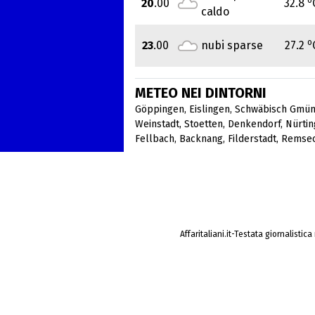
20
.00
32.8
caldo
o
23
.00
nubi sparse
27.2
METEO NEI DINTORNI
Göppingen
,
Eislingen
,
Schwäbisch Gmü
Weinstadt
,
Stoetten
,
Denkendorf
,
Nürti
Fellbach
,
Backnang
,
Filderstadt
,
Remse
Affaritaliani.it-Testata giornalistic