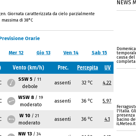
NEWS 
en. Giornata caratterizzata da cielo parzialmente
e massima di 38°C
Previsione Orarie
Domenica 
Mer 12
Gio 13
Ven 14
Sab 15
temporales
causa del 
completa 
)
Vento (km/h)
Prec.
Percepita
UV
SSW 5
/ 11
o
C
assenti
32
C
4.22
debole
WSW 8
/ 19
o
C
assenti
36
C
5.97
moderato
Ferragosto
l'Italia. 
W 10
presenza 
/ 21
o
C
assenti
36
C
4.1
bacino del
moderato
iLMeteo.it
NW 13
/ 34
o