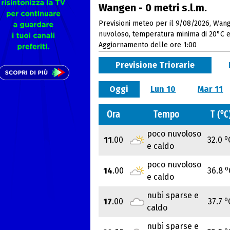
Wangen - 0 metri s.l.m.
Previsioni meteo per il 9/08/2026, Wang
nuvoloso, temperatura minima di 20°C 
Aggiornamento delle ore 1:00
Previsione Triorarie
Oggi
Lun 10
Mar 11
o
Ora
Tempo
T (
C
poco nuvoloso
o
11
.00
32.0
e caldo
poco nuvoloso
o
14
.00
36.8
e caldo
nubi sparse e
o
17
.00
37.7
caldo
nubi sparse e
o