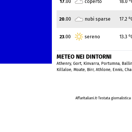
17
.00
coperto
18.0
o
20
.00
nubi sparse
17.2
o
23
.00
sereno
13.3
METEO NEI DINTORNI
Athenry
,
Gort
,
Kinvarra
,
Portumna
,
Balli
Killaloe
,
Moate
,
Birr
,
Athlone
,
Ennis
,
Cha
Affaritaliani.it-Testata giornalistic