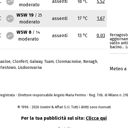
C
assenti
18
C
5.52
moderato
WSW 19
/ 25
o
C
assenti
17
C
1.67
moderato
WSW 8
/ 14
o
Ferragosto
C
assenti
13
C
0.03
moderato
aggiornam
vasto anti
bacino... 
nasloe
,
Clonfert
,
Galway
,
Tuam
,
Clonmacnoise
,
Nenagh
,
rlestown
,
Lisdoonvarna
Meteo a 
a registrata - Direttore responsabile Angelo Maria Perrino - Reg. Trib. di Milano n. 210 
© 1996 - 2026 Uomini & Affari S.r.l. Tutti i diritti sono riservati
Per la tua pubblicità sul sito:
Clicca qui