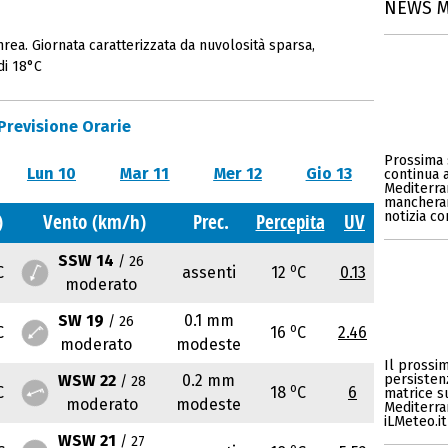
NEWS 
ea. Giornata caratterizzata da nuvolosità sparsa,
di 18°C
Previsione Orarie
Prossima 
Lun 10
Mar 11
Mer 12
Gio 13
continua 
Mediterran
mancherann
notizia c
)
Vento (km/h)
Prec.
Percepita
UV
SSW 14
/ 26
o
C
assenti
12
C
0.13
moderato
SW 19
0.1 mm
/ 26
o
C
16
C
2.46
moderato
modeste
Il prossi
WSW 22
0.2 mm
persisten
/ 28
o
C
18
C
6
matrice s
moderato
modeste
Mediterran
iLMeteo.it
WSW 21
/ 27
o