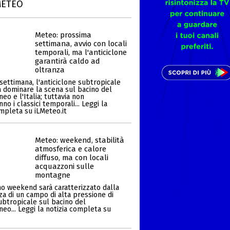
METEO
Meteo: prossima
settimana, avvio con locali
temporali, ma l'anticiclone
garantirà caldo ad
oltranza
settimana, l'anticiclone subtropicale
a dominare la scena sul bacino del
eo e l'Italia; tuttavia non
o i classici temporali... Leggi la
ompleta su iLMeteo.it
Meteo: weekend, stabilità
atmosferica e calore
diffuso, ma con locali
acquazzoni sulle
montagne
mo weekend sarà caratterizzato dalla
za di un campo di alta pressione di
ubtropicale sul bacino del
eo... Leggi la notizia completa su