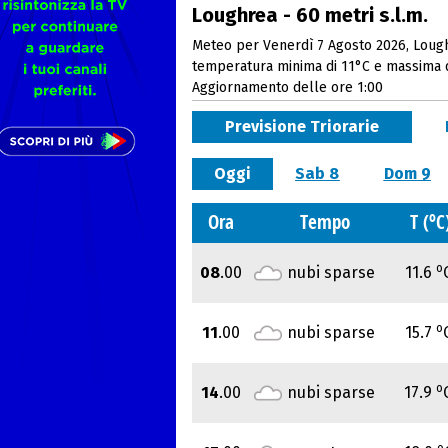
Loughrea - 60 metri s.l.m.
Meteo per Venerdì 7 Agosto 2026, Loughr
temperatura minima di 11°C e massima 
Aggiornamento delle ore 1:00
Previsione Triorarie
Oggi
Sab 8
Dom 9
o
Ora
Tempo
T (
C
o
08
.00
nubi sparse
11.6
o
11
.00
nubi sparse
15.7
o
14
.00
nubi sparse
17.9
o