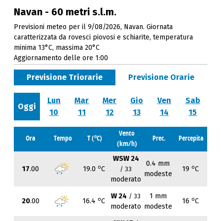
Navan - 60 metri s.l.m.
Previsioni meteo per il 9/08/2026, Navan. Giornata
caratterizzata da rovesci piovosi e schiarite, temperatura
minima 13°C, massima 20°C
Aggiornamento delle ore 1:00
Previsione Triorarie
Previsione Orarie
Lun
Mar
Mer
Gio
Ven
Sab
Oggi
10
11
12
13
14
15
Vento
o
Ora
Tempo
T (
C)
Prec.
Percepita
(km/h)
WSW 24
0.4 mm
o
o
17
.00
19.0
C
19
C
/ 33
modeste
moderato
W 24
1 mm
/ 33
o
o
20
.00
16.4
C
16
C
moderato
modeste