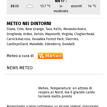
NW 17
/
o
o
23
.00
13.7
C
assenti
14
C
24
moderato
METEO NEI DINTORNI
Slane
,
Trim
,
New Grange
,
Tara
,
Kells
,
Monasterboice
,
Drogheda
,
Ardee
,
Delvin
,
Maynooth
,
Virginia
,
Clogherhead
,
Carrickmacross
,
Donadea Forest Park
,
Skerries
,
Castlepollard
,
Malahide
,
Edenderry
,
Dundalk
Meteo a cura di
NEWS METEO
Meteo, Temperature: un attimo di
respiro al Nord, ma il grande caldo
tornerà molto presto
Nonostante a inizio settimana, su alcune regioni, riusciremo