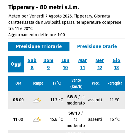
Tipperary - 80 metri s.l.m.
Meteo per Venerdì 7 Agosto 2026, Tipperary. Giornata
caratterizzata da nuvolosità sparsa, temperature comprese
tra 11 e 20°C
Aggiornamento delle ore 1:00
Previsione Triorarie
Previsione Orarie
Sab
Dom
Lun
Mar
Mer
Gio
Oggi
8
9
10
11
12
13
Vento
o
Ora
Tempo
T (
C)
Prec.
Percepita
(km/h)
SW 8
/ 19
o
o
08
.00
11.3
C
assenti
11
C
moderato
SW 13
/
o
o
11
.00
15.6
C
assenti
16
C
19
moderato