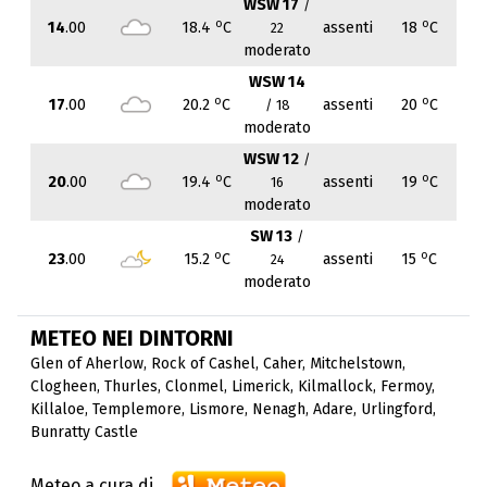
WSW 17
/
o
o
14
.00
18.4
C
assenti
18
C
22
moderato
WSW 14
o
o
17
.00
20.2
C
assenti
20
C
/ 18
moderato
WSW 12
/
o
o
20
.00
19.4
C
assenti
19
C
16
moderato
SW 13
/
o
o
23
.00
15.2
C
assenti
15
C
24
moderato
METEO NEI DINTORNI
Glen of Aherlow
,
Rock of Cashel
,
Caher
,
Mitchelstown
,
Clogheen
,
Thurles
,
Clonmel
,
Limerick
,
Kilmallock
,
Fermoy
,
Killaloe
,
Templemore
,
Lismore
,
Nenagh
,
Adare
,
Urlingford
,
Bunratty Castle
Meteo a cura di