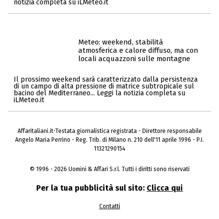
notizia completa su iLMeteo.it
Meteo: weekend, stabilità
atmosferica e calore diffuso, ma con
locali acquazzoni sulle montagne
Il prossimo weekend sarà caratterizzato dalla persistenza
di un campo di alta pressione di matrice subtropicale sul
bacino del Mediterraneo... Leggi la notizia completa su
iLMeteo.it
Affaritaliani.it-Testata giornalistica registrata - Direttore responsabile
Angelo Maria Perrino - Reg. Trib. di Milano n. 210 dell'11 aprile 1996 - P.I.
11321290154
© 1996 - 2026 Uomini & Affari S.r.l. Tutti i diritti sono riservati
Per la tua pubblicità sul sito:
Clicca qui
Contatti