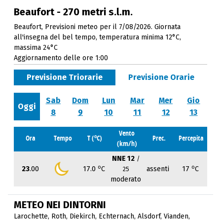
Beaufort - 270 metri s.l.m.
Beaufort, Previsioni meteo per il 7/08/2026. Giornata
all'insegna del bel tempo, temperatura minima 12°C,
massima 24°C
Aggiornamento delle ore 1:00
Previsione Triorarie
Previsione Orarie
Sab
Dom
Lun
Mar
Mer
Gio
Oggi
8
9
10
11
12
13
Vento
o
Ora
Tempo
T (
C)
Prec.
Percepita
(km/h)
NNE 12
/
o
o
23
.00
17.0
C
assenti
17
C
25
moderato
METEO NEI DINTORNI
Larochette
,
Roth
,
Diekirch
,
Echternach
,
Alsdorf
,
Vianden
,