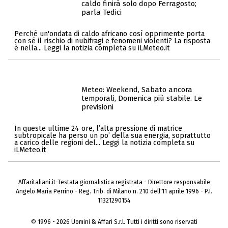
caldo finirà solo dopo Ferragosto;
parla Tedici
Perché un'ondata di caldo africano così opprimente porta
con sé il rischio di nubifragi e fenomeni violenti? La risposta
è nella... Leggi la notizia completa su iLMeteo.it
Meteo: Weekend, Sabato ancora
temporali, Domenica più stabile. Le
previsioni
In queste ultime 24 ore, l’alta pressione di matrice
subtropicale ha perso un po’ della sua energia, soprattutto
a carico delle regioni del... Leggi la notizia completa su
iLMeteo.it
Affaritaliani.it-Testata giornalistica registrata - Direttore responsabile
Angelo Maria Perrino - Reg. Trib. di Milano n. 210 dell'11 aprile 1996 - P.I.
11321290154
© 1996 - 2026 Uomini & Affari S.r.l. Tutti i diritti sono riservati