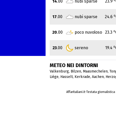
14
.00
nubi sparse
23.9
o
17
.00
nubi sparse
24.6
o
20
.00
poco nuvoloso
23.3
o
23
.00
sereno
19.4
METEO NEI DINTORNI
Valkenburg
,
Bilzen
,
Maasmechelen
,
Ton
Liège
,
Hasselt
,
Kerkrade
,
Aachen
,
Herzo
Affaritaliani.it-Testata giornalistic