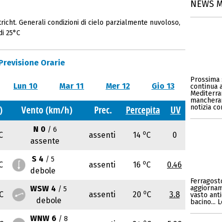
NEWS 
icht. Generali condizioni di cielo parzialmente nuvoloso,
di 25°C
Previsione Orarie
Prossima 
Lun 10
Mar 11
Mer 12
Gio 13
continua 
Mediterran
mancherann
notizia c
)
Vento (km/h)
Prec.
Percepita
UV
N 0
/ 6
o
C
assenti
14
C
0
assente
S 4
/ 5
o
C
assenti
16
C
0.46
debole
Ferragosto
WSW 4
aggiornam
/ 5
o
C
assenti
20
C
3.8
vasto anti
debole
bacino... 
WNW 6
/ 8
o