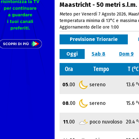
Maastricht - 50 metri s.l.m.
Meteo per Venerdì 7 Agosto 2026, Maastr
temperatura minima di 13°C e massima 
Aggiornamento delle ore 1:00
Previsione Triorarie
Oggi
Sab 8
Dom 9
o
Ora
Tempo
T (
C
o
05
.00
sereno
13.6
o
08
.00
sereno
15.6
o
11
.00
poco nuvoloso
20.4
o