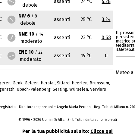
C
assenti
24
C
5.28
debole
NW 6
/ 8
o
C
assenti
25
C
3.24
debole
Il prossi
NNE 10
/ 14
o
persisten
C
assenti
23
C
0.68
moderato
matrice s
Mediterran
iLMeteo.it
ENE 10
/ 22
o
C
assenti
19
C
0
moderato
Meteo a 
geren
,
Genk
,
Geleen
,
Herstal
,
Sittard
,
Heerlen
,
Brunssum
,
genrath
,
Übach-Palenberg
,
Seraing
,
Würselen
,
Verviers
a registrata - Direttore responsabile Angelo Maria Perrino - Reg. Trib. di Milano n. 210 
© 1996 - 2026 Uomini & Affari S.r.l. Tutti i diritti sono riservati
Per la tua pubblicità sul sito:
Clicca qui