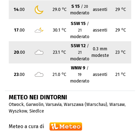
S 15
/ 20
o
o
14
.00
29.0
C
assenti
29
C
moderato
SSW 15
/
o
o
17
.00
30.1
C
assenti
29
C
21
moderato
SSW 12
/
0.3 mm
o
o
20
.00
23.1
C
23
C
21
modeste
moderato
WNW 9
/
o
o
23
.00
21.0
C
assenti
21
C
19
moderato
METEO NEI DINTORNI
Otwock
,
Garwolin
,
Varsavia
,
Warszawa (Warschau)
,
Warsaw
,
Wyszkow
,
Siedlce
Meteo a cura di