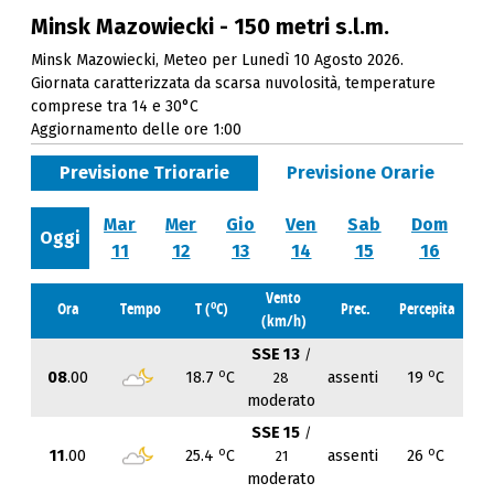
Minsk Mazowiecki - 150 metri s.l.m.
Minsk Mazowiecki, Meteo per Lunedì 10 Agosto 2026.
Giornata caratterizzata da scarsa nuvolosità, temperature
comprese tra 14 e 30°C
Aggiornamento delle ore 1:00
Previsione Triorarie
Previsione Orarie
Mar
Mer
Gio
Ven
Sab
Dom
Oggi
11
12
13
14
15
16
Vento
o
Ora
Tempo
T (
C)
Prec.
Percepita
(km/h)
SSE 13
/
o
o
08
.00
18.7
C
assenti
19
C
28
moderato
SSE 15
/
o
o
11
.00
25.4
C
assenti
26
C
21
moderato