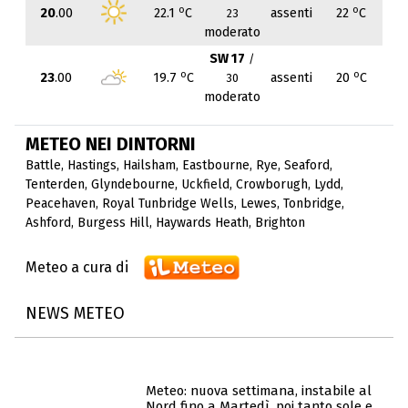
o
o
20
.00
22.1
C
assenti
22
C
23
moderato
SW 17
/
o
o
23
.00
19.7
C
assenti
20
C
30
moderato
METEO NEI DINTORNI
Battle
,
Hastings
,
Hailsham
,
Eastbourne
,
Rye
,
Seaford
,
Tenterden
,
Glyndebourne
,
Uckfield
,
Crowborugh
,
Lydd
,
Peacehaven
,
Royal Tunbridge Wells
,
Lewes
,
Tonbridge
,
Ashford
,
Burgess Hill
,
Haywards Heath
,
Brighton
Meteo a cura di
NEWS METEO
Meteo: nuova settimana, instabile al
Nord fino a Martedì, poi tanto sole e