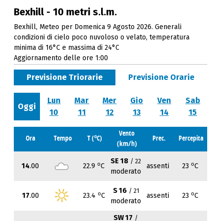
Bexhill - 10 metri s.l.m.
Bexhill, Meteo per Domenica 9 Agosto 2026. Generali
condizioni di cielo poco nuvoloso o velato, temperatura
minima di 16°C e massima di 24°C
Aggiornamento delle ore 1:00
Previsione Triorarie
Previsione Orarie
Lun
Mar
Mer
Gio
Ven
Sab
Oggi
10
11
12
13
14
15
Vento
o
Ora
Tempo
T (
C)
Prec.
Percepita
(km/h)
SE 18
/ 22
o
o
14
.00
22.9
C
assenti
23
C
moderato
S 16
/ 21
o
o
17
.00
23.4
C
assenti
23
C
moderato
SW 17
/