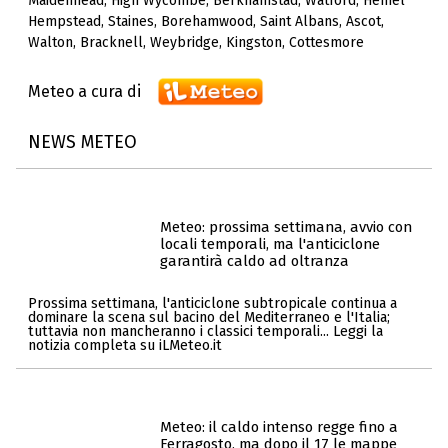
Maidenhead
,
High Wycombe
,
Berkhamstad
,
Watford
,
Hemel
Hempstead
,
Staines
,
Borehamwood
,
Saint Albans
,
Ascot
,
Walton
,
Bracknell
,
Weybridge
,
Kingston
,
Cottesmore
Meteo a cura di
NEWS METEO
Meteo: prossima settimana, avvio con
locali temporali, ma l'anticiclone
garantirà caldo ad oltranza
Prossima settimana, l'anticiclone subtropicale continua a
dominare la scena sul bacino del Mediterraneo e l'Italia;
tuttavia non mancheranno i classici temporali... Leggi la
notizia completa su iLMeteo.it
Meteo: il caldo intenso regge fino a
Ferragosto, ma dopo il 17 le mappe