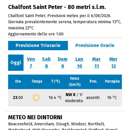
Chalfont Saint Peter - 80 metri s.l.m.
Chalfont Saint Peter, Previsioni meteo per il 6/08/2026.
Giornata prevalentemente serena, temperatura minima 13°C,
massima 22°C
Aggiornamento delle ore 1:00
Previsione Triorarie
Previsione Orarie
Ven
Sab
Dom
Lun
Mar
Mer
Oggi
7
8
9
10
11
12
Vento
o
Ora
Tempo
T (
C)
Prec.
Percepita
(km/h)
NW 8
/ 17
o
o
23
.00
16.4
C
assenti
16
C
moderato
METEO NEI DINTORNI
Beaconsfield
,
Amersham
,
Slough
,
Windsor
,
Northolt
,