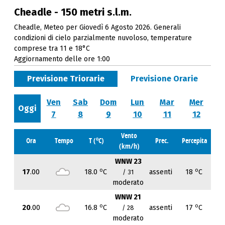
Cheadle - 150 metri s.l.m.
Cheadle, Meteo per Giovedì 6 Agosto 2026. Generali
condizioni di cielo parzialmente nuvoloso, temperature
comprese tra 11 e 18°C
Aggiornamento delle ore 1:00
Previsione Triorarie
Previsione Orarie
Ven
Sab
Dom
Lun
Mar
Mer
Oggi
7
8
9
10
11
12
Vento
o
Ora
Tempo
T (
C)
Prec.
Percepita
(km/h)
WNW 23
o
o
17
.00
18.0
C
assenti
18
C
/ 31
moderato
WNW 21
o
o
20
.00
16.8
C
assenti
17
C
/ 28
moderato