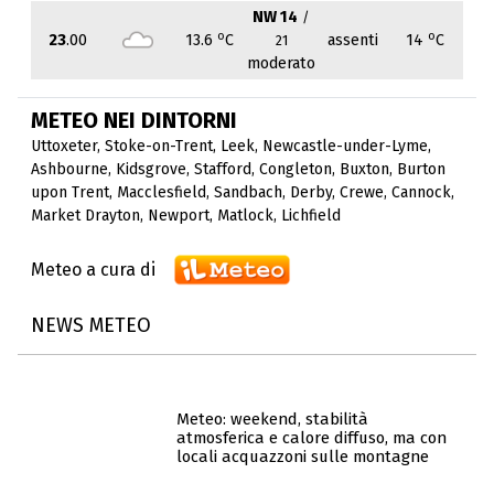
NW 14
/
o
o
23
.00
13.6
C
assenti
14
C
21
moderato
METEO NEI DINTORNI
Uttoxeter
,
Stoke-on-Trent
,
Leek
,
Newcastle-under-Lyme
,
Ashbourne
,
Kidsgrove
,
Stafford
,
Congleton
,
Buxton
,
Burton
upon Trent
,
Macclesfield
,
Sandbach
,
Derby
,
Crewe
,
Cannock
,
Market Drayton
,
Newport
,
Matlock
,
Lichfield
Meteo a cura di
NEWS METEO
Meteo: weekend, stabilità
atmosferica e calore diffuso, ma con
locali acquazzoni sulle montagne