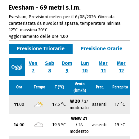
Evesham - 69 metri s.l.m.
Evesham, Previsioni meteo per il 6/08/2026. Giornata
caratterizzata da nuvolosità sparsa, temperatura minima
12°C, massima 20°C
Aggiornamento delle ore 1:00
Previsione Triorarie
Previsione Orarie
Ven
Sab
Dom
Lun
Mar
Mer
Oggi
7
8
9
10
11
12
Vento
o
Ora
Tempo
T (
C)
Prec.
Percepita
(km/h)
W 20
/ 27
o
o
11
.00
17.5
C
assenti
17
C
moderato
WNW 21
o
o
14
.00
19.5
C
assenti
19
C
/ 28
moderato