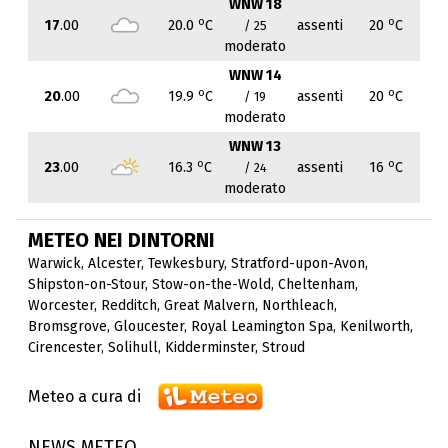
WNW 18
o
o
17
.00
20.0
C
assenti
20
C
/ 25
moderato
WNW 14
o
o
20
.00
19.9
C
assenti
20
C
/ 19
moderato
WNW 13
o
o
23
.00
16.3
C
assenti
16
C
/ 24
moderato
METEO NEI DINTORNI
Warwick
,
Alcester
,
Tewkesbury
,
Stratford-upon-Avon
,
Shipston-on-Stour
,
Stow-on-the-Wold
,
Cheltenham
,
Worcester
,
Redditch
,
Great Malvern
,
Northleach
,
Bromsgrove
,
Gloucester
,
Royal Leamington Spa
,
Kenilworth
,
Cirencester
,
Solihull
,
Kidderminster
,
Stroud
Meteo a cura di
NEWS METEO