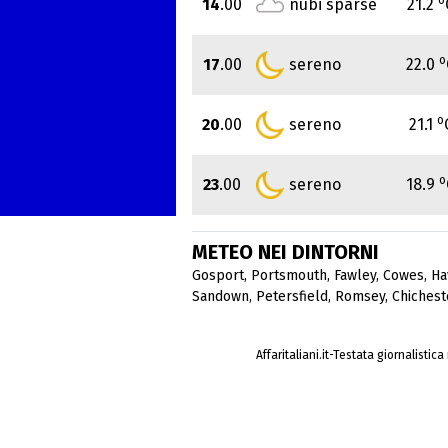
14
.00
nubi sparse
21.2
o
17
.00
sereno
22.0
o
20
.00
sereno
21.1
o
23
.00
sereno
18.9
METEO NEI DINTORNI
Gosport
,
Portsmouth
,
Fawley
,
Cowes
,
Ha
Sandown
,
Petersfield
,
Romsey
,
Chichest
Affaritaliani.it-Testata giornalistic