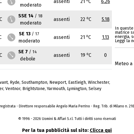
C
assenti
21
C
6.26
moderato
SSE 14
/ 18
o
C
assenti
22
C
5.18
moderato
In queste 
matrice s
SE 13
/ 17
o
energia, s
C
assenti
21
C
1.13
moderato
Leggi la n
SE 7
/ 14
o
C
assenti
19
C
0
debole
Meteo a 
vant
,
Ryde
,
Southampton
,
Newport
,
Eastleigh
,
Winchester
,
er
,
Ventnor
,
Brightstone
,
Yarmouth
,
Lymington
,
Selsey
a registrata - Direttore responsabile Angelo Maria Perrino - Reg. Trib. di Milano n. 210 
© 1996 - 2026 Uomini & Affari S.r.l. Tutti i diritti sono riservati
Per la tua pubblicità sul sito:
Clicca qui