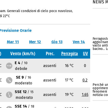
NEWS 
ham. Generali condizioni di cielo poco nuvoloso,
di 22°C
Previsione Orarie
Ferragosto
Mar 11
Mer 12
Gio 13
Ven 14
aggiornam
vasto anti
bacino... 
)
Vento (km/h)
Prec.
Percepita
UV
E 4
/ 10
o
C
assenti
16
C
0
debole
SE 9
/ 16
o
C
assenti
17
C
0.2
moderato
Perché un
opprimente
SSE 12
fenomeni v
/ 15
o
C
assenti
19
C
1.65
notizia c
moderato
SSE 14
/ 18
o