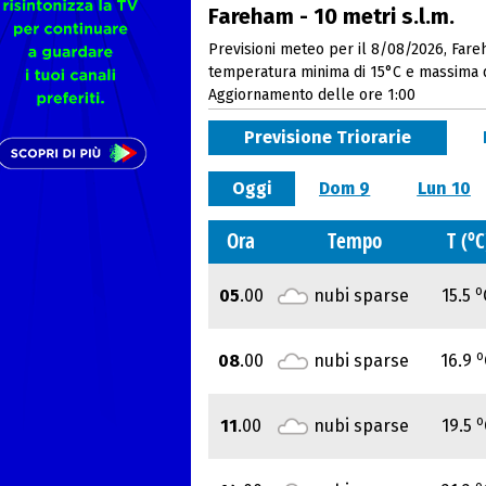
Fareham - 10 metri s.l.m.
Previsioni meteo per il 8/08/2026, Fare
temperatura minima di 15°C e massima 
Aggiornamento delle ore 1:00
Previsione Triorarie
Oggi
Dom 9
Lun 10
o
Ora
Tempo
T (
C
o
05
.00
nubi sparse
15.5
o
08
.00
nubi sparse
16.9
o
11
.00
nubi sparse
19.5
o