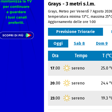
Grays - 3 metri s.l.m.
Grays, Meteo per Venerdì 7 Agosto 2026
temperatura minima 13°C, massima 25°
Aggiornamento delle ore 1:00
Previsione Triorarie
Oggi
Sab 8
Dom 9
o
Ora
Tempo
T (
C
o
17
.00
sereno
25.0
o
20
.00
sereno
24.4
o
23
.00
sereno
19.3