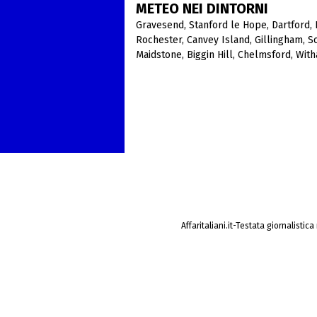
METEO NEI DINTORNI
Gravesend
,
Stanford le Hope
,
Dartford
,
Rochester
,
Canvey Island
,
Gillingham
,
S
Maidstone
,
Biggin Hill
,
Chelmsford
,
Wit
Affaritaliani.it-Testata giornalistic