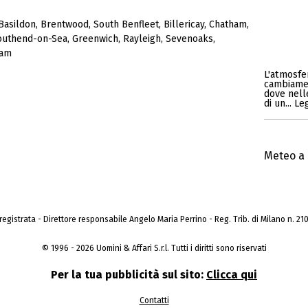
Basildon
,
Brentwood
,
South Benfleet
,
Billericay
,
Chatham
,
outhend-on-Sea
,
Greenwich
,
Rayleigh
,
Sevenoaks
,
ham
L'atmosfe
cambiamen
dove nell
di un... L
Meteo a 
a registrata - Direttore responsabile Angelo Maria Perrino - Reg. Trib. di Milano n. 210 
© 1996 - 2026 Uomini & Affari S.r.l. Tutti i diritti sono riservati
Per la tua pubblicità sul sito:
Clicca qui
Contatti