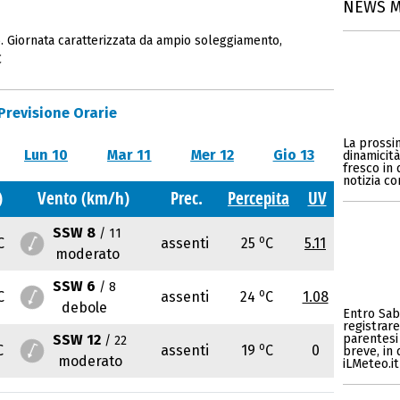
NEWS 
. Giornata caratterizzata da ampio soleggiamento,
C
Previsione Orarie
La prossim
Lun 10
Mar 11
Mer 12
Gio 13
dinamicità
fresco in 
notizia c
)
Vento (km/h)
Prec.
Percepita
UV
SSW 8
/ 11
o
C
assenti
25
C
5.11
moderato
SSW 6
/ 8
o
C
assenti
24
C
1.08
debole
Entro Sab
registrar
SSW 12
parentesi
/ 22
o
C
assenti
19
C
0
breve, in 
moderato
iLMeteo.it