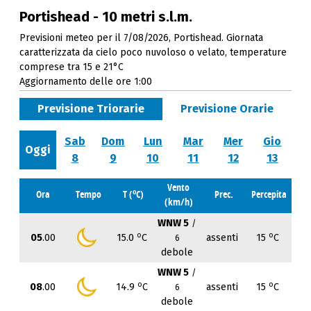
Portishead - 10 metri s.l.m.
Previsioni meteo per il 7/08/2026, Portishead. Giornata
caratterizzata da cielo poco nuvoloso o velato, temperature
comprese tra 15 e 21°C
Aggiornamento delle ore 1:00
Previsione Triorarie
Previsione Orarie
Sab
Dom
Lun
Mar
Mer
Gio
Oggi
8
9
10
11
12
13
Vento
o
Ora
Tempo
T (
C)
Prec.
Percepita
(km/h)
WNW 5
/
o
o
05
.00
15.0
C
assenti
15
C
6
debole
WNW 5
/
o
o
08
.00
14.9
C
assenti
15
C
6
debole