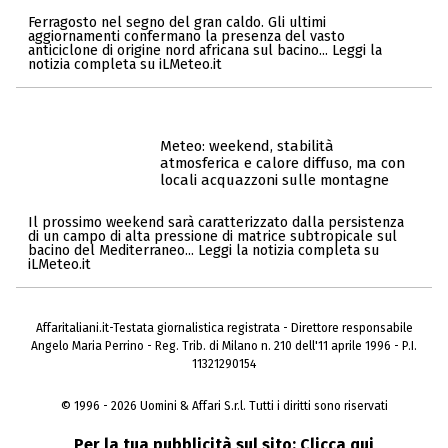
Ferragosto nel segno del gran caldo. Gli ultimi
aggiornamenti confermano la presenza del vasto
anticiclone di origine nord africana sul bacino... Leggi la
notizia completa su iLMeteo.it
Meteo: weekend, stabilità
atmosferica e calore diffuso, ma con
locali acquazzoni sulle montagne
Il prossimo weekend sarà caratterizzato dalla persistenza
di un campo di alta pressione di matrice subtropicale sul
bacino del Mediterraneo... Leggi la notizia completa su
iLMeteo.it
Affaritaliani.it-Testata giornalistica registrata - Direttore responsabile
Angelo Maria Perrino - Reg. Trib. di Milano n. 210 dell'11 aprile 1996 - P.I.
11321290154
© 1996 - 2026 Uomini & Affari S.r.l. Tutti i diritti sono riservati
Per la tua pubblicità sul sito:
Clicca qui