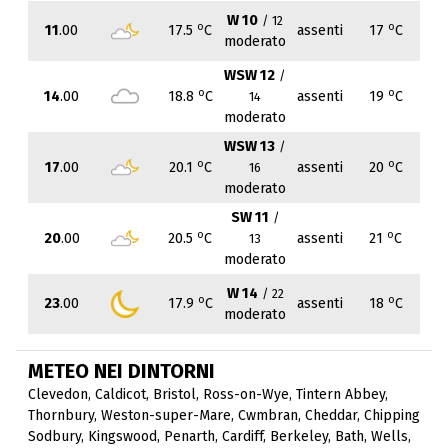
W 10
/ 12
o
o
11
.00
17.5
C
assenti
17
C
moderato
WSW 12
/
o
o
14
.00
18.8
C
assenti
19
C
14
moderato
WSW 13
/
o
o
17
.00
20.1
C
assenti
20
C
16
moderato
SW 11
/
o
o
20
.00
20.5
C
assenti
21
C
13
moderato
W 14
/ 22
o
o
23
.00
17.9
C
assenti
18
C
moderato
METEO NEI DINTORNI
Clevedon
,
Caldicot
,
Bristol
,
Ross-on-Wye
,
Tintern Abbey
,
Thornbury
,
Weston-super-Mare
,
Cwmbran
,
Cheddar
,
Chipping
Sodbury
,
Kingswood
,
Penarth
,
Cardiff
,
Berkeley
,
Bath
,
Wells
,