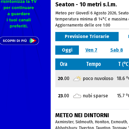
Seaton - 10 metri s.l.m.
Meteo per Giovedì 6 Agosto 2026, Seaton
temperatura minima di 14°C e massima 
Aggiornamento delle ore 1:00
Previsione Triorarie
Oggi
Ven 7
Sab 8
o
Ora
Tempo
T (
C
o
20
.00
poco nuvoloso
18.6
o
23
.00
nubi sparse
15.7
METEO NEI DINTORNI
Axminster
,
Sidmouth
,
Honiton
,
Exmouth
,
Abbotsbury
,
Tiverton
,
Taunton
,
Torquay
,