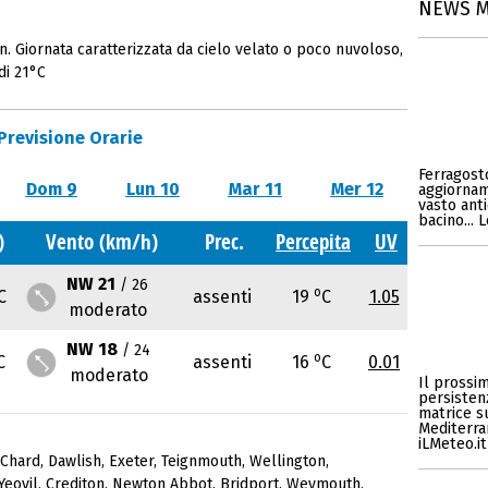
NEWS 
. Giornata caratterizzata da cielo velato o poco nuvoloso,
di 21°C
Previsione Orarie
Ferragosto
Dom 9
Lun 10
Mar 11
Mer 12
aggiornam
vasto anti
bacino... 
)
Vento (km/h)
Prec.
Percepita
UV
NW 21
/ 26
o
C
assenti
19
C
1.05
moderato
NW 18
/ 24
o
C
assenti
16
C
0.01
moderato
Il prossi
persisten
matrice s
Mediterran
iLMeteo.it
Chard
,
Dawlish
,
Exeter
,
Teignmouth
,
Wellington
,
Yeovil
,
Crediton
,
Newton Abbot
,
Bridport
,
Weymouth
,