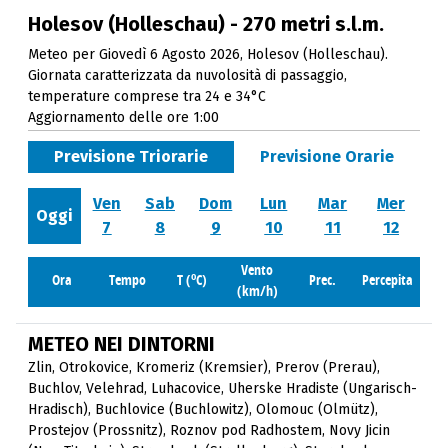
Holesov (Holleschau) - 270 metri s.l.m.
Meteo per Giovedì 6 Agosto 2026, Holesov (Holleschau).
Giornata caratterizzata da nuvolosità di passaggio,
temperature comprese tra 24 e 34°C
Aggiornamento delle ore 1:00
Previsione Triorarie
Previsione Orarie
Ven
Sab
Dom
Lun
Mar
Mer
Oggi
7
8
9
10
11
12
Vento
o
Ora
Tempo
T (
C)
Prec.
Percepita
(km/h)
METEO NEI DINTORNI
Zlin
,
Otrokovice
,
Kromeriz (Kremsier)
,
Prerov (Prerau)
,
Buchlov
,
Velehrad
,
Luhacovice
,
Uherske Hradiste (Ungarisch-
Hradisch)
,
Buchlovice (Buchlowitz)
,
Olomouc (Olmütz)
,
Prostejov (Prossnitz)
,
Roznov pod Radhostem
,
Novy Jicin