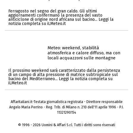
Ferragosto nel segno del gran caldo. Gli ultimi
aggiornamenti confermano la presenza del vasto
anticiclone di origine nord africana sul bacino... Leggi la
notizia completa su iLMeteo.it
Meteo: weekend, stabilità
atmosferica e calore diffuso, ma con
locali acquazzoni sulle montagne
Il prossimo weekend sarà caratterizzato dalla persistenza
di un campo di alta pressione di matrice subtropicale sul
bacino del Mediterraneo... Leggi la notizia completa su
iLMeteo.it
Affaritaliani.it-Testata giornalistica registrata - Direttore responsabile
Angelo Maria Perrino - Reg. Trib. di Milano n. 210 dell'11 aprile 1996 - P.I.
11321290154
© 1996 - 2026 Uomini & Affari S.r.l. Tutti i diritti sono riservati