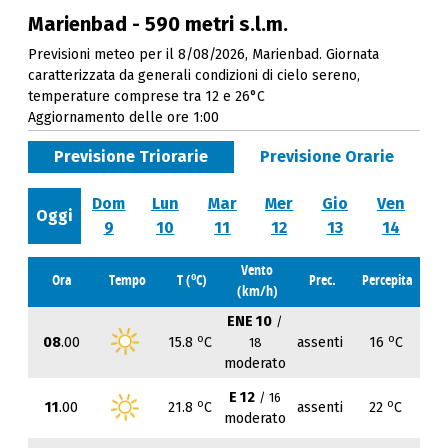
Marienbad - 590 metri s.l.m.
Previsioni meteo per il 8/08/2026, Marienbad. Giornata
caratterizzata da generali condizioni di cielo sereno,
temperature comprese tra 12 e 26°C
Aggiornamento delle ore 1:00
Previsione Triorarie
Previsione Orarie
Dom
Lun
Mar
Mer
Gio
Ven
Oggi
9
10
11
12
13
14
Vento
o
Ora
Tempo
T (
C)
Prec.
Percepita
(km/h)
ENE 10
/
o
o
08
.00
15.8
C
assenti
16
C
18
moderato
E 12
/ 16
o
o
11
.00
21.8
C
assenti
22
C
moderato