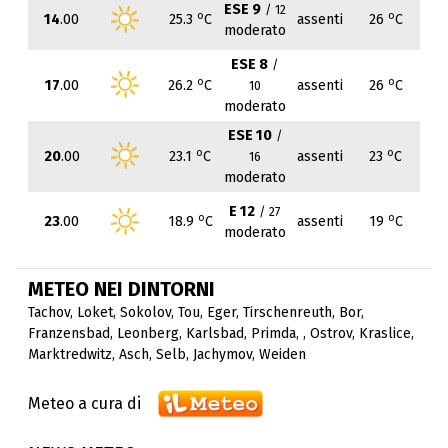
ESE 9
/ 12
o
o
14
.00
25.3
C
assenti
26
C
moderato
ESE 8
/
o
o
17
.00
26.2
C
assenti
26
C
10
moderato
ESE 10
/
o
o
20
.00
23.1
C
assenti
23
C
16
moderato
E 12
/ 27
o
o
23
.00
18.9
C
assenti
19
C
moderato
METEO NEI DINTORNI
Tachov
,
Loket
,
Sokolov
,
Tou
,
Eger
,
Tirschenreuth
,
Bor
,
Franzensbad
,
Leonberg
,
Karlsbad
,
Primda
,
,
Ostrov
,
Kraslice
,
Marktredwitz
,
Asch
,
Selb
,
Jachymov
,
Weiden
Meteo a cura di