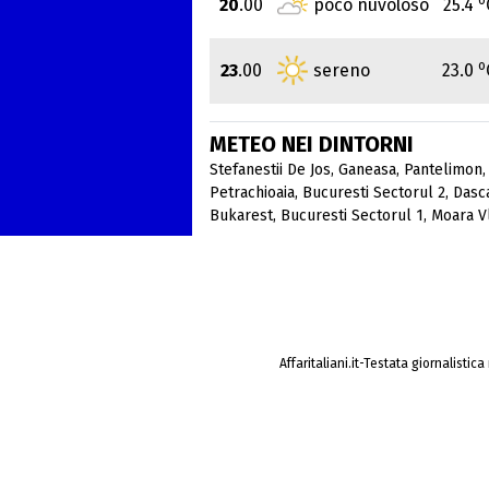
20
.00
poco nuvoloso
25.4
o
23
.00
sereno
23.0
METEO NEI DINTORNI
Stefanestii De Jos
,
Ganeasa
,
Pantelimon
Petrachioaia
,
Bucuresti Sectorul 2
,
Dasc
Bukarest
,
Bucuresti Sectorul 1
,
Moara Vl
Affaritaliani.it-Testata giornalistic