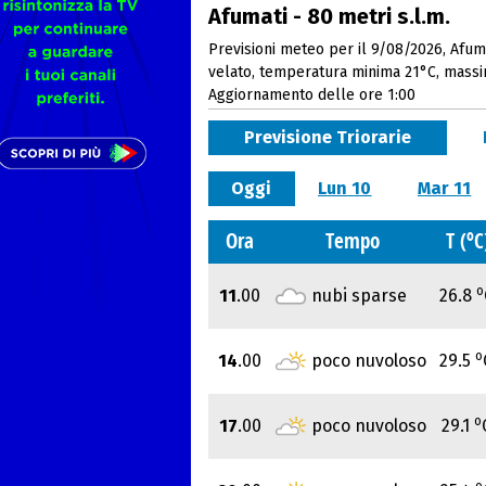
Afumati - 80 metri s.l.m.
Previsioni meteo per il 9/08/2026, Afuma
velato, temperatura minima 21°C, mass
Aggiornamento delle ore 1:00
Previsione Triorarie
Oggi
Lun 10
Mar 11
o
Ora
Tempo
T (
C
o
11
.00
nubi sparse
26.8
o
14
.00
poco nuvoloso
29.5
o
17
.00
poco nuvoloso
29.1
o