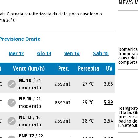
NEWS 
ti. Giornata caratterizzata da cielo poco nuvoloso o
ima 30°C
Previsione Orarie
Domenica 
Mer 12
Gio 13
Ven 14
Sab 15
temporales
causa del 
completa 
)
Vento (km/h)
Prec.
Percepita
UV
NE 16
/ 24
o
C
assenti
27
C
3.65
moderato
NE 15
/ 21
o
C
assenti
29
C
5.99
moderato
Ferragosto
l'Italia. 
NE 12
presenza 
/ 16
o
C
assenti
28
C
2.54
bacino del
moderato
iLMeteo.it
ENE 12
/ 22
o