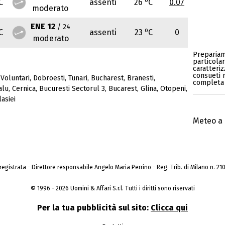
C
assenti
26
C
0.07
moderato
ENE 12
/ 24
o
C
assenti
23
C
0
moderato
Prepariam
particolar
caratteriz
consueti r
,
Voluntari
,
Dobroesti
,
Tunari
,
Bucharest
,
Branesti
,
completa 
alu
,
Cernica
,
Bucuresti Sectorul 3
,
Bucarest
,
Glina
,
Otopeni
,
asiei
Meteo a 
a registrata - Direttore responsabile Angelo Maria Perrino - Reg. Trib. di Milano n. 210 
© 1996 - 2026 Uomini & Affari S.r.l. Tutti i diritti sono riservati
Per la tua pubblicità sul sito:
Clicca qui