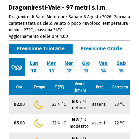
Dragomiresti-Vale - 97 metri s.l.m.
Dragomiresti-Vale, Meteo per Sabato 8 Agosto 2026. Giornata
caratterizzata da cielo velato o poco nuvoloso, temperatura
minima 22°C, massima 34°C
Aggiornamento delle ore 1:00
Previsione Triorarie
Previsione Orarie
Lun
Mar
Mer
Gio
Ven
Sab
Oggi
10
11
12
13
14
15
Vento
o
Ora
Tempo
T (
C)
Prec.
Percepita
(km/h)
N 6
/ 14
o
o
02
.00
23.4
C
assenti
23
C
debole
N 8
/ 17
o
o
05
.00
22.4
C
assenti
22
C
moderato
N 6
/ 13