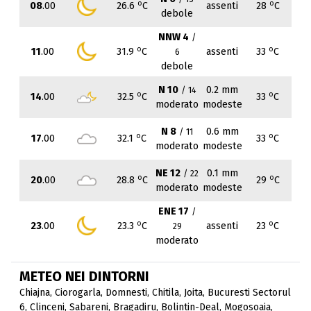
o
o
08
.00
26.6
C
assenti
28
C
debole
NNW 4
/
o
o
11
.00
31.9
C
assenti
33
C
6
debole
N 10
0.2 mm
/ 14
o
o
14
.00
32.5
C
33
C
moderato
modeste
N 8
0.6 mm
/ 11
o
o
17
.00
32.1
C
33
C
moderato
modeste
NE 12
0.1 mm
/ 22
o
o
20
.00
28.8
C
29
C
moderato
modeste
ENE 17
/
o
o
23
.00
23.3
C
assenti
23
C
29
moderato
METEO NEI DINTORNI
Chiajna
,
Ciorogarla
,
Domnesti
,
Chitila
,
Joita
,
Bucuresti Sectorul
6
,
Clinceni
,
Sabareni
,
Bragadiru
,
Bolintin-Deal
,
Mogosoaia
,