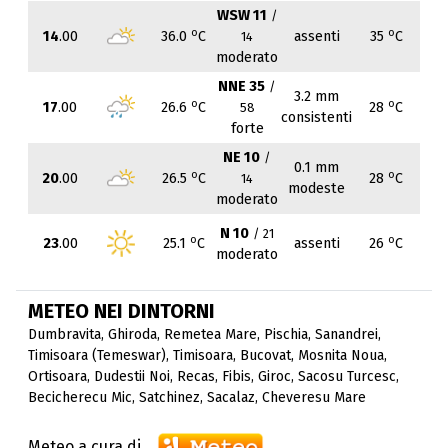
WSW 11
/
o
o
14
.00
36.0
C
assenti
35
C
14
moderato
NNE 35
/
3.2 mm
o
o
17
.00
26.6
C
28
C
58
consistenti
forte
NE 10
/
0.1 mm
o
o
20
.00
26.5
C
28
C
14
modeste
moderato
N 10
/ 21
o
o
23
.00
25.1
C
assenti
26
C
moderato
METEO NEI DINTORNI
Dumbravita
,
Ghiroda
,
Remetea Mare
,
Pischia
,
Sanandrei
,
Timisoara (Temeswar)
,
Timisoara
,
Bucovat
,
Mosnita Noua
,
Ortisoara
,
Dudestii Noi
,
Recas
,
Fibis
,
Giroc
,
Sacosu Turcesc
,
Becicherecu Mic
,
Satchinez
,
Sacalaz
,
Cheveresu Mare
Meteo a cura di