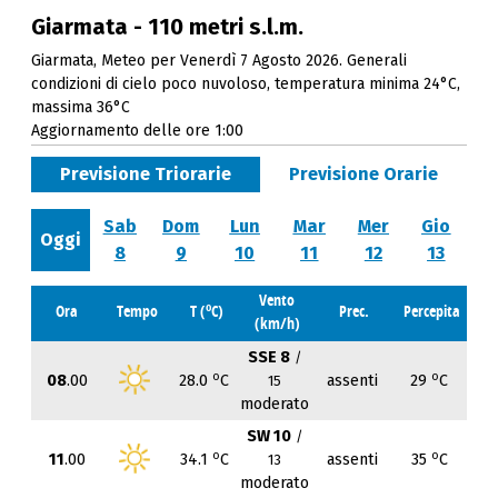
Giarmata - 110 metri s.l.m.
Giarmata, Meteo per Venerdì 7 Agosto 2026. Generali
condizioni di cielo poco nuvoloso, temperatura minima 24°C,
massima 36°C
Aggiornamento delle ore 1:00
Previsione Triorarie
Previsione Orarie
Sab
Dom
Lun
Mar
Mer
Gio
Oggi
8
9
10
11
12
13
Vento
o
Ora
Tempo
T (
C)
Prec.
Percepita
(km/h)
SSE 8
/
o
o
08
.00
28.0
C
assenti
29
C
15
moderato
SW 10
/
o
o
11
.00
34.1
C
assenti
35
C
13
moderato