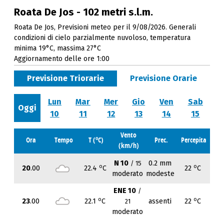
Roata De Jos - 102 metri s.l.m.
Roata De Jos, Previsioni meteo per il 9/08/2026. Generali
condizioni di cielo parzialmente nuvoloso, temperatura
minima 19°C, massima 27°C
Aggiornamento delle ore 1:00
Previsione Triorarie
Previsione Orarie
Lun
Mar
Mer
Gio
Ven
Sab
Oggi
10
11
12
13
14
15
Vento
o
Ora
Tempo
T (
C)
Prec.
Percepita
(km/h)
N 10
0.2 mm
/ 15
o
o
20
.00
22.4
C
22
C
moderato
modeste
ENE 10
/
o
o
23
.00
22.1
C
assenti
22
C
21
moderato