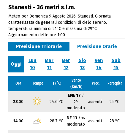
Stanesti - 36 metri s.l.m.
Meteo per Domenica 9 Agosto 2026, Stanesti. Giornata
caratterizzata da generali condizioni di cielo sereno,
temperatura minima di 21°C e massima di 29°C
Aggiornamento delle ore 1:00
Previsione Triorarie
Previsione Orarie
Lun
Mar
Mer
Gio
Ven
Sab
Oggi
10
11
12
13
14
15
Vento
o
Ora
Tempo
T (
C)
Prec.
Percepita
(km/h)
ENE 17
/
o
o
23
.00
24.6
C
assenti
25
C
29
moderato
NE 13
/ 16
o
o
14
.00
28.7
C
assenti
28
C
moderato