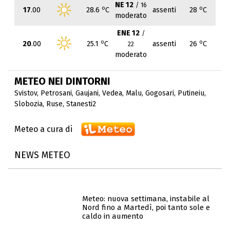
NE 12
/ 16
o
o
17
.00
28.6
C
assenti
28
C
moderato
ENE 12
/
o
o
20
.00
25.1
C
assenti
26
C
22
moderato
METEO NEI DINTORNI
Svistov
,
Petrosani
,
Gaujani
,
Vedea
,
Malu
,
Gogosari
,
Putineiu
,
Slobozia
,
Ruse
,
Stanesti2
Meteo a cura di
NEWS METEO
Meteo: nuova settimana, instabile al
Nord fino a Martedì, poi tanto sole e
caldo in aumento